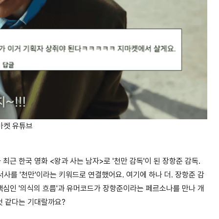
G마켓 유튜브
최근 한국 영화 <왕과 사는 남자>로 '천만 감독'이 된 장항준 감독.
서사를 '천만'이라는 키워드로 연결
했어요. 여기에 하나 더. 장항준 감
 핵심인 '의식의 흐름'과 유머코드가 장항준이라는 페르소나를 만나 개
것 같다는 기대랄까요?