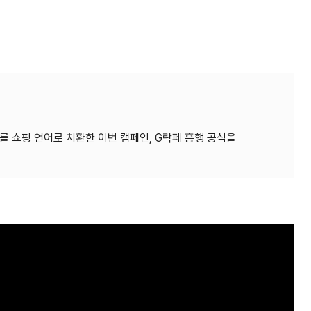
 쇼핑 언어로 치환한 이번 캠페인, G락페 흥행 공식을