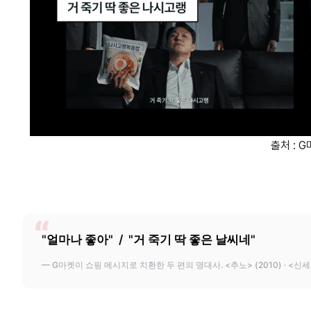
출처 : 
"얼마나 좋아" / "거 죽기 딱 좋은 날씨네"
— G마켓이 쇼핑 메시지로 치환한 두 편의 명대사. <추노> (2010) · <신세계