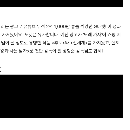
버리는 광고로 유튜브 누적
2억 1,000만 뷰
를 찍었던 G마켓! 이 성과
가져왔어요. 포맷은 유사합니다. 예전 광고가 '노래 가사'에 쇼핑 메
 밈이 될 정도로 유명한 작품 <추노>와 <신세계>를 가져왔고, 실제
<왕과 사는 남자>로 천만 감독이 된 장항준 감독님도 합세!
요