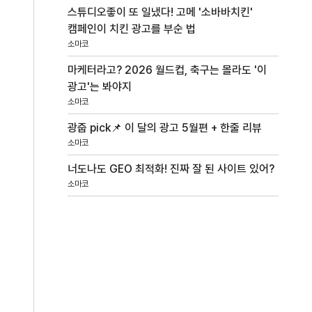
스튜디오좋이 또 일냈다! 고메 '소바바치킨'
캠페인이 치킨 광고를 부순 법
소마코
마케터라고? 2026 월드컵, 축구는 몰라도 '이
광고'는 봐야지
소마코
광줍 pick📌 이 달의 광고 5월편 + 한줄 리뷰
소마코
너도나도 GEO 최적화! 진짜 잘 된 사이트 있어?
소마코