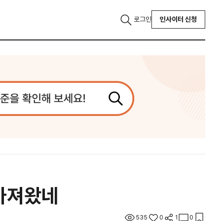
로그인
인사이터 신청
 가져왔네
535
0
1
0