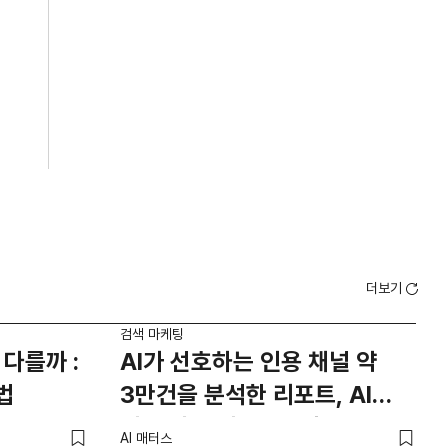
더보기
검색 마케팅
검색 
 다를까 :
AI가 선호하는 인용 채널 약
A
법
3만건을 분석한 리포트, AI
맥
인용 지수 리포트 7월호
AI 매터스
AI 