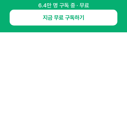
6.4만 명 구독 중 · 무료
지금 무료 구독하기
NHN AD
오픈애즈란
공지사항
제휴문의
인사이터 신청
뉴스레터
광고안내
경기도 성남시 분당구 대왕판교로645번길 16
대표 : 심도섭
사업자등록번호 : 144-81-27690(
사업자정보확인
)
통신판매업신고번호 : 2014-경기성남-1023
호스팅서비스사업자 : 오픈애즈
서비스•광고 문의 :
1800-2198
이메일 :
openads@openads.co.kr
이용약관
개인정보처리방침
instagram
thread
kakaotalk