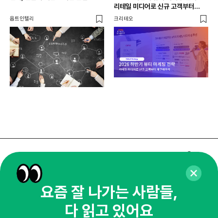
리테일 미디어로 신규 고객부터
필요
재구매까지
옵트인텔리
크리테오
비즈
매주 화요일 아침,
마케팅 감각을 깨워 드릴게요!
요즘 잘 나가는 사람들,
65,043명의 마케터를 성장시키는 뉴스레터
뉴스레터 구독하기
다 읽고 있어요