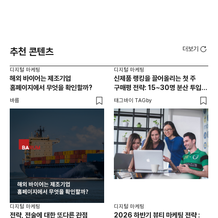
더보기
추천 콘텐츠
디지털 마케팅
디지털 마케팅
디지
해외 바이어는 제조기업
신제품 랭킹을 끌어올리는 첫 주
해
홈페이지에서 무엇을 확인할까?
구매평 전략: 15~30명 분산 투입의
일
법칙
바름
태그바이 TAGby
바름
디지털 마케팅
디지털 마케팅
디지
전략, 전술에 대한 또다른 관점
2026 하반기 뷰티 마케팅 전략 :
브랜