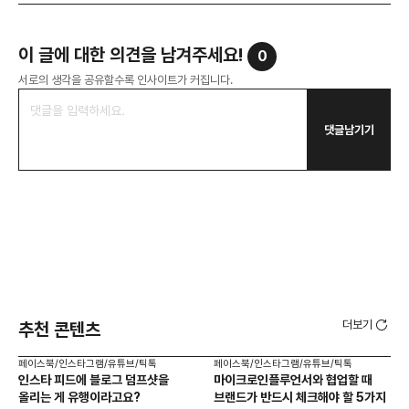
이 글에 대한 의견을 남겨주세요!
0
서로의 생각을 공유할수록 인사이트가 커집니다.
댓글남기기
더보기
추천 콘텐츠
페이스북/인스타그램/유튜브/틱톡
페이스북/인스타그램/유튜브/틱톡
페이
인스타 피드에 블로그 덤프샷을
마이크로인플루언서와 협업할 때
아직
올리는 게 유행이라고요?
브랜드가 반드시 체크해야 할 5가지
인