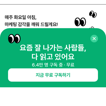
매주 화요일 아침,
마케팅 감각을 깨워 드릴게요!
65,043명의 마케터를 성장시키는 뉴스레터
뉴스레터 구독하기
요즘 잘 나가는 사람들,
다 읽고 있어요
NHN AD
6.4만 명 구독 중 · 무료
지금 무료 구독하기
오픈애즈란
공지사항
제휴문의
인사이터 신청
뉴스레터
광고안내
경기도 성남시 분당구 대왕판교로645번길 16
대표 : 심도섭
사업자등록번호 : 144-81-27690(
사업자정보확인
)
통신판매업신고번호 : 2014-경기성남-1023