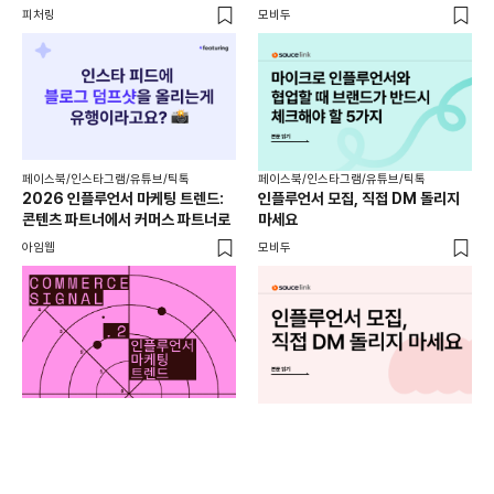
만
피처링
모비두
모비
페이스북/인스타그램/유튜브/틱톡
페이스북/인스타그램/유튜브/틱톡
페이
2026 인플루언서 마케팅 트렌드:
인플루언서 모집, 직접 DM 돌리지
온라
콘텐츠 파트너에서 커머스 파트너로
마세요
사람
아임웹
모비두
플랜