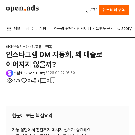
뉴스레터 구독
로그인
탐색
지금, 마케팅
흐름과 판단
인사이터
실행도구
O'story
페이스북/인스타그램/유튜브/틱톡
인스타그램 DM 자동화, 왜 매출로
이어지지 않을까?
소셜비즈(SocialBiz)
2026.04.22 16:30
479
0
2
0
한눈에 보는 핵심요약
자동 응답에서 전환까지 메시지 설계가 중요해요.