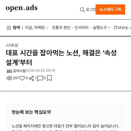
뉴스레터 구독
로그인
탐색
지금, 마케팅
흐름과 판단
인사이터
실행도구
O'story
스타트업
대표 시간을 잡아먹는 노션, 해결은 ‘속성
설계’부터
공여사들
2026.04.20 08:10
291
0
1
0
한눈에 보는 핵심요약
노션을 페이지에만 쌓으면 대표가 전부 열어보느라 일이 늘어납니다.