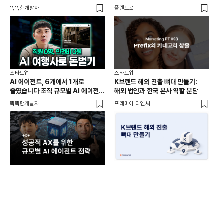
제작기
똑똑한개발자
플랜브로
똑똑
스타트업
스타트업
스타
AI 에이전트, 6개에서 1개로
K브랜드 해외 진출 뼈대 만들기:
매
줄였습니다 조직 규모별 AI 에이전트
해외 법인과 한국 본사 역할 분담
도입 전략
똑똑한개발자
프레미아 티엔씨
플랜