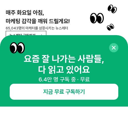
매주 화요일 아침,
마케팅 감각을 깨워 드릴게요!
65,043명의 마케터를 성장시키는 뉴스레터
뉴스레터 구독하기
요즘 잘 나가는 사람들,
다 읽고 있어요
NHN AD
6.4만 명 구독 중 · 무료
오픈애즈란
공지사항
제휴문의
인사이터 신청
지금 무료 구독하기
뉴스레터
광고안내
경기도 성남시 분당구 대왕판교로645번길 16
대표 : 심도섭
사업자등록번호 : 144-81-27690(
사업자정보확인
)
통신판매업신고번호 : 2014-경기성남-1023