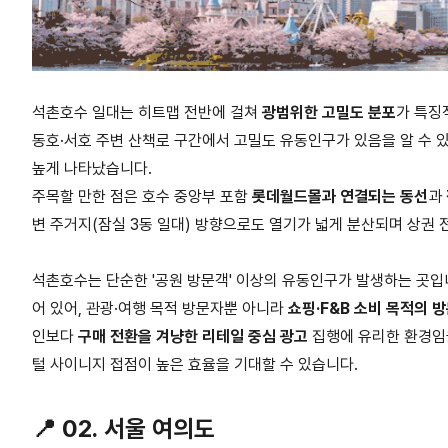
석촌호수 일대는 히트맵 전반에 걸쳐
광범위한 고밀도 분포
가 특징
동호
·
서호 주변 산책로 구간에서 고밀도 유동인구가 있음을 알 수 
높게 나타났습니다
.
주목할 만한 점은 호수 중앙부 포함
롯데월드몰과 연결되는 동선
과
변 주거지
(
잠실
3
동 일대
)
방향으로도 열기가 넓게 분산되며 상권 
석촌호수는 단순한
'
공원 방문객
'
이상의 유동인구가 발생하는 곳입
어 있어
,
관광
·
여행 목적 방문자뿐 아니라
쇼핑
·F&B
소비 목적의 
인보다
구매 전환을 겨냥한 리테일 중심 광고
집행에 유리한 환경임
털 사이니지 접점이 높은 효율을 기대할 수 있습니다
.
📍
02.
서울 여의도