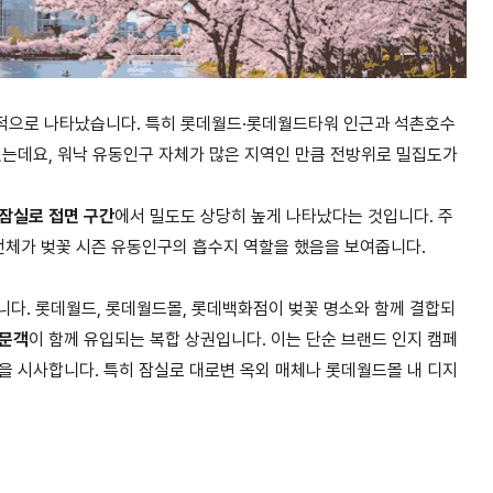
적으로 나타났습니다
.
특히 롯데월드
·
롯데월드타워 인근과 석촌호수
있는데요
,
워낙 유동인구 자체가 많은 지역인 만큼 전방위로 밀집도가
잠실로 접면 구간
에서 밀도도 상당히 높게 나타났다는 것입니다
.
주
전체가 벚꽃 시즌 유동인구의 흡수지 역할을 했음을 보여줍니다
.
니다
.
롯데월드
,
롯데월드몰
,
롯데백화점이 벚꽃 명소와 함께 결합되
방문객
이 함께 유입되는 복합 상권입니다
.
이는 단순 브랜드 인지 캠페
을 시사합니다
.
특히 잠실로 대로변 옥외 매체나 롯데월드몰 내 디지