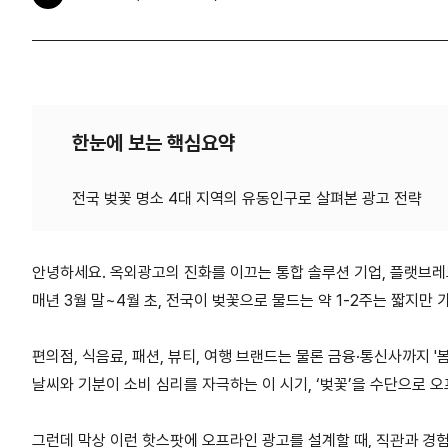
한눈에 보는 핵심요약
안녕하세요
.
옥외광고의 진화를 이끄는 통합 솔루션 기업
,
플랫브레
매년
3
월 말
~4
월 초
,
전국이 벚꽃으로 물드는 약
1-2
주는 짧지만 
편의점
,
식음료
,
패션
,
뷰티
,
여행 브랜드는 물론 금융
·
통신사까지
'
날씨와 기분이 소비 심리를 자극하는 이 시기
, ‘
벚꽃
’
을 수단으로 
그런데 막상 이런 핫스팟에 오프라인 광고를 설계할 때
,
직관과 경