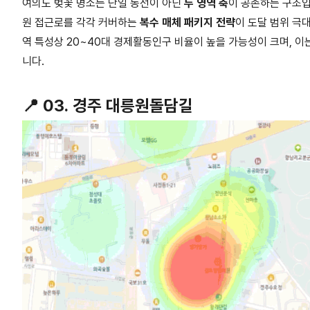
여의도 벚꽃 명소는 단일 동선이 아닌
두 영역 축
이 공존하는 구조
원 접근로를 각각 커버하는
복수 매체 패키지 전략
이 도달 범위 극
역 특성상
20~40
대 경제활동인구 비율이 높을 가능성이 크며
,
이
니다
.
📍
03.
경주 대릉원돌담길