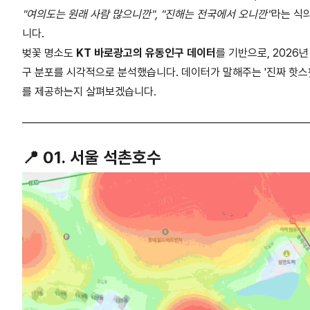
"
여의도는 원래 사람 많으니깐
", "
진해는 전국에서 오니깐
"
라는 식
니다
.
벚꽃 명소도
KT
바로광고의 유동인구 데이터
를 기반으로
, 2026
년
구 분포를 시각적으로 분석했습니다
.
데이터가 말해주는
'
진짜 핫스
를 제공하는지 살펴보겠습니다
.
📍
01.
서울 석촌호수