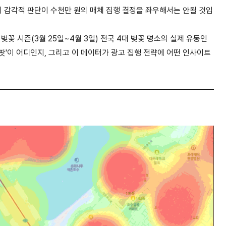
의 감각적 판단이 수천만 원의 매체 집행 결정을 좌우해서는 안될 것입
 벚꽃 시즌
(3
월
25
일
~4
월
3
일
)
전국
4
대 벚꽃 명소의 실제 유동인
팟
'
이 어디인지
,
그리고 이 데이터가 광고 집행 전략에 어떤 인사이트