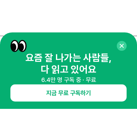
매주 화요일 아침,
요즘 잘 나가는 사람들,
마케팅 감각을 깨워 드릴게요!
다 읽고 있어요
65,043명의 마케터를 성장시키는 뉴스레터
뉴스레터 구독하기
6.4만 명 구독 중 · 무료
지금 무료 구독하기
NHN AD
오픈애즈란
공지사항
제휴문의
인사이터 신청
뉴스레터
광고안내