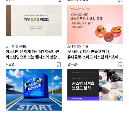
소비자 인사이트
소비자 인사이트
아로나민은 이제 파란색? 아로나민
옷 사러 갔다가 만들고 왔다,
리브랜딩으로 보는 웰니스와 상황
유니클로·스파오 커스텀 티셔츠에
소비
[트
최적화 전략
사람들이 줄 서는 진짜 이유는?
노준영
썸트렌드
노
뉴엔