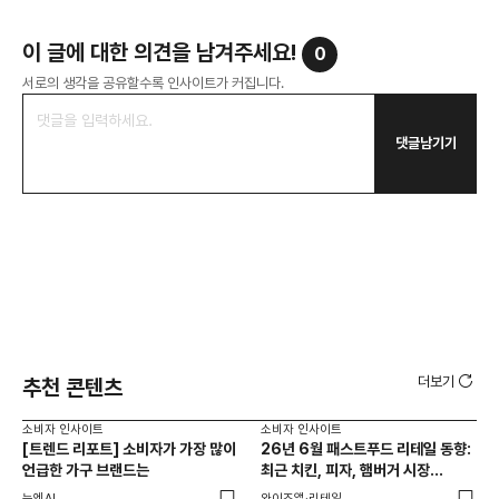
이 글에 대한 의견을 남겨주세요!
0
서로의 생각을 공유할수록 인사이트가 커집니다.
댓글남기기
더보기
추천 콘텐츠
소비자 인사이트
소비자 인사이트
소비
[트렌드 리포트] 소비자가 가장 많이
26년 6월 패스트푸드 리테일 동향:
AI
언급한 가구 브랜드는
최근 치킨, 피자, 햄버거 시장
동향은?
뉴엔AI
와이즈앱·리테일
KP