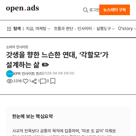
뉴스레터 구독
로그인
탐색
지금, 마케팅
흐름과 판단
인사이터
실행도구
O'story
소비자 인사이트
갓생을 향한 느슨한 연대, ‘각할모’가
설계하는 삶 ✏️
KPR 인사이트 트리
2026.04.06 09:00
2316
1
1
0
한눈에 보는 핵심요약
사교적 친목보다 공통의 목적에 집중하며, ‘따로 또 같이’ 미뤄둔