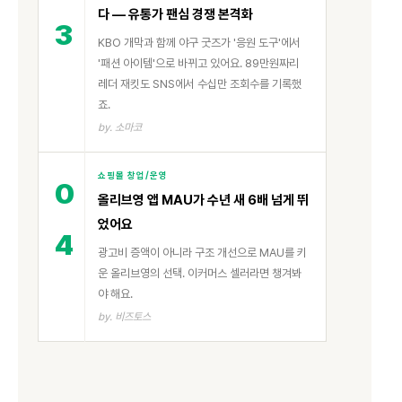
다 — 유통가 팬심 경쟁 본격화
3
KBO 개막과 함께 야구 굿즈가 '응원 도구'에서
'패션 아이템'으로 바뀌고 있어요. 89만원짜리
레더 재킷도 SNS에서 수십만 조회수를 기록했
죠.
by. 소마코
쇼핑몰 창업/운영
0
올리브영 앱 MAU가 수년 새 6배 넘게 뛰
었어요
4
광고비 증액이 아니라 구조 개선으로 MAU를 키
운 올리브영의 선택. 이커머스 셀러라면 챙겨봐
야 해요.
by. 비즈토스