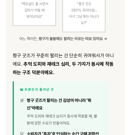
"맥도날드 줄 서면서
"짱구 굿즈
갑자기 어릴 때
280% 프리미엄…
생각났어요"
이거 그냥 투자 아닌가
요?"
어느 쪽이든,
짱구가 불황에도 팔리는 이유는 따로 있어요 →
짱구 굿즈가 꾸준히 팔리는 건 단순히 귀여워서가 아니
에요.
추억 도피와 재테크 심리, 두 가지가 동시에 작동
하는 구조 덕분이에요.
📖 트롸잇이 풀어낸 것
짱구 굿즈가 팔리는 건 감성이 아니라 '확
🛒
신'이에요
추억 도피와 재테크 심리가 동시에 작동할 때, 불
황에 강한 수요가 만들어져요.
소비자가 '투자'로 인식하는 순간 구매 저항선
💡