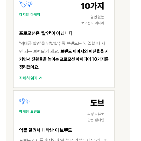
🏷️💡
10가지
디지털 마케팅
할인 없는
프로모션 아이디어
프로모션은 '할인'이 아닙니다
'역대급 할인'을 남발할수록 브랜드는 '세일할 때 사
면 되는 브랜드'가 돼요.
브랜드 이미지와 마진율을 지
키면서 전환율을 높이는 프로모션 아이디어 10가지를
정리했어요.
자세히 읽기 ↗
👎✨
도브
마케팅 트렌드
부정 리뷰로
만든 캠페인
악플 달려서 대박난 이 브랜드
도브는 신제품 출시와 함께 부정 리뷰까지 날 것 그대