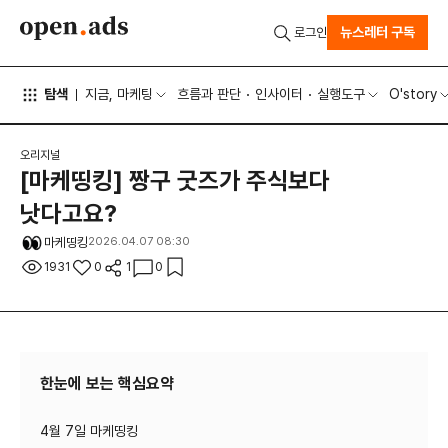
뉴스레터 구독
로그인
탐색
지금, 마케팅
흐름과 판단
인사이터
실행도구
O'story
오리지널
[마케띵킹] 짱구 굿즈가 주식보다
낫다고요?
마케띵킹
2026.04.07 08:30
1931
0
1
0
한눈에 보는 핵심요약