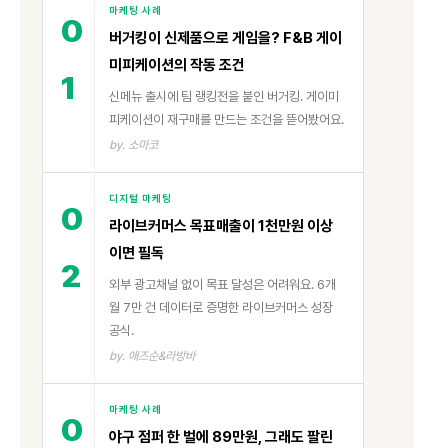
마케팅 사례
0
버거킹이 신제품으로 게임을? F&B 게이
미피케이션의 작동 조건
1
신메뉴 출시에 팀 랭킹전을 붙인 버거킹. 게이미
피케이션이 재구매를 만드는 조건을 뜯어봤어요.
by. 소마코
디지털 마케팅
0
라이브커머스 목표매출이 1천만원 이상
이면 필독
2
외부 광고채널 없이 목표 달성은 어려워요. 6개
월 7만 건 데이터로 증명한 라이브커머스 성장
공식.
by. 애즈순&라방바
마케팅 사례
0
야구 점퍼 한 벌에 89만원, 그래도 팔린