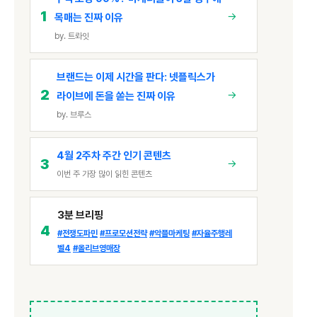
1
→
목매는 진짜 이유
by. 트롸잇
브랜드는 이제 시간을 판다: 넷플릭스가
2
→
라이브에 돈을 쏟는 진짜 이유
by. 브루스
4월 2주차 주간 인기 콘텐츠
3
→
이번 주 가장 많이 읽힌 콘텐츠
3분 브리핑
4
#전쟁도파민
#프로모션전략
#악플마케팅
#자율주행레
벨4
#올리브영매장