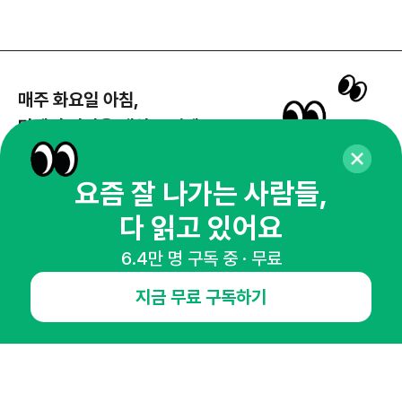
매주 화요일 아침,
마케팅 감각을 깨워 드릴게요!
65,043명의 마케터를 성장시키는 뉴스레터
뉴스레터 구독하기
요즘 잘 나가는 사람들,
다 읽고 있어요
6.4만 명 구독 중 · 무료
NHN AD
지금 무료 구독하기
오픈애즈란
공지사항
제휴문의
인사이터 신청
뉴스레터
광고안내
경기도 성남시 분당구 대왕판교로645번길 16
대표 : 심도섭