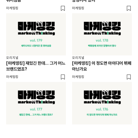
뛰어넘음
암행어사 떴다
손
마케띵킹
마케띵킹
마케
오리지널
오리지널
오리
[마케띵킹] 재밌긴 한데... 그거 어느
[마케띵킹] 이 정도면 아이디어 뷔페
[마
브랜드였죠?
아닌가요
검
마케띵킹
마케띵킹
마케