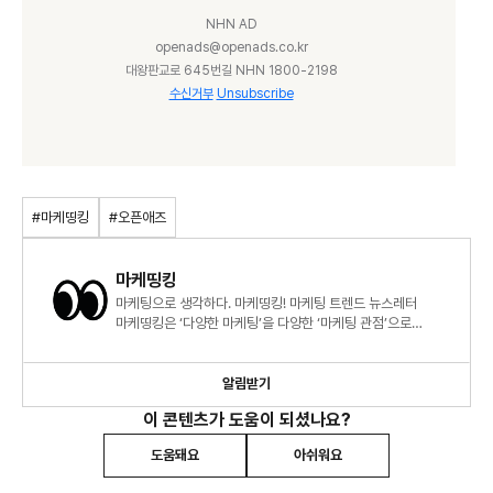
NHN AD
openads@openads.co.kr
대왕판교로 645번길 NHN 1800-2198
수신거부
Unsubscribe
#마케띵킹
#오픈애즈
마케띵킹
마케팅으로 생각하다. 마케띵킹! 마케팅 트렌드 뉴스레터
마케띵킹은 ‘다양한 마케팅’을 다양한 ‘마케팅 관점’으로
바라봅니다.
알림받기
이 콘텐츠가 도움이 되셨나요?
도움돼요
아쉬워요