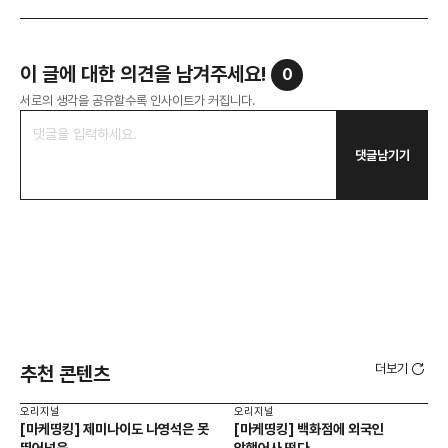
이 글에 대한 의견을 남겨주세요!
0
서로의 생각을 공유할수록 인사이트가 커집니다.
댓글남기기
더보기
추천 콘텐츠
오리지널
오리지널
오리
[마케띵킹] 제미나이도 나영석은 못
[마케띵킹] 백화점에 외국인
[마