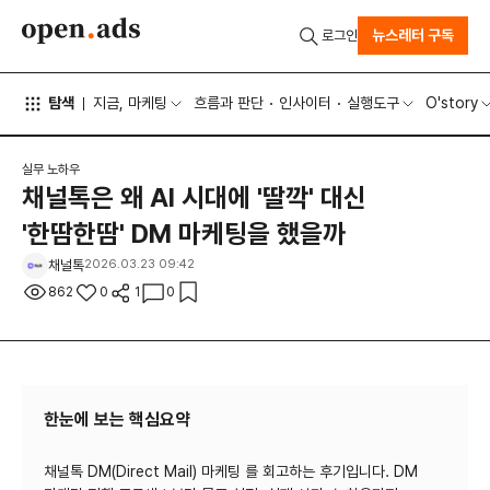
뉴스레터 구독
로그인
탐색
지금, 마케팅
흐름과 판단
인사이터
실행도구
O'story
실무 노하우
채널톡은 왜 AI 시대에 '딸깍' 대신
'한땀한땀' DM 마케팅을 했을까
채널톡
2026.03.23 09:42
862
0
1
0
한눈에 보는 핵심요약
채널톡 DM(Direct Mail) 마케팅
를 회고하는 후기입니다. DM