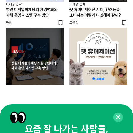
마케
마케팅 전략
마케팅 전략
AI
병원 디지털마케팅의 환경변화와
펫 휴머니제이션 시대, 반려동물
달라
자체 운영 시스템 구축 방안
소비자는 어떻게 타겟해야 할까?
오픈
바름
로플랫
요즘 잘 나가는 사람들,
매주 화요일 아침,