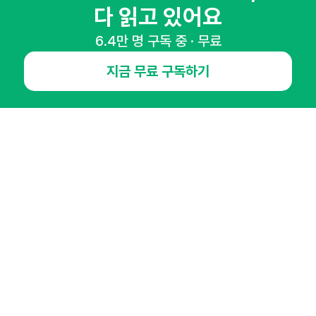
다 읽고 있어요
마케팅 감각을 깨워 드릴게요!
65,043명의 마케터를 성장시키는 뉴스레터
6.4만 명 구독 중 · 무료
뉴스레터 구독하기
지금 무료 구독하기
NHN AD
오픈애즈란
공지사항
제휴문의
인사이터 신청
뉴스레터
광고안내
경기도 성남시 분당구 대왕판교로645번길 16
대표 : 심도섭
사업자등록번호 : 144-81-27690(
사업자정보확인
)
통신판매업신고번호 : 2014-경기성남-1023
호스팅서비스사업자 : 오픈애즈
서비스•광고 문의 :
1800-2198
이메일 :
openads@openads.co.kr