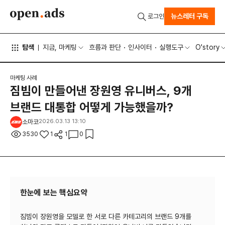
뉴스레터 구독
로그인
탐색
지금, 마케팅
흐름과 판단
인사이터
실행도구
O'story
마케팅 사례
짐빔이 만들어낸 장원영 유니버스, 9개
브랜드 대통합 어떻게 가능했을까?
소마코
2026.03.13 13:10
3530
1
1
0
한눈에 보는 핵심요약
짐빔이 장원영을 모델로 한 서로 다른 카테고리의 브랜드 9개를