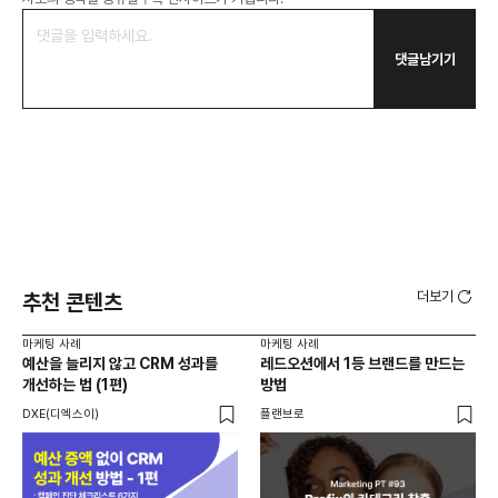
댓글남기기
더보기
추천 콘텐츠
마케팅 사례
마케팅 사례
마케
예산을 늘리지 않고 CRM 성과를
레드오션에서 1등 브랜드를 만드는
옥외
개선하는 법 (1편)
방법
40
활용
DXE(디엑스이)
플랜브로
위픽