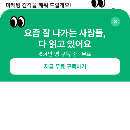
마케팅 감각을 깨워 드릴게요!
65,043명의 마케터를 성장시키는 뉴스레터
뉴스레터 구독하기
요즘 잘 나가는 사람들,
다 읽고 있어요
6.4만 명 구독 중 · 무료
NHN AD
지금 무료 구독하기
오픈애즈란
공지사항
제휴문의
인사이터 신청
뉴스레터
광고안내
경기도 성남시 분당구 대왕판교로645번길 16
대표 : 심도섭
사업자등록번호 : 144-81-27690(
사업자정보확인
)
통신판매업신고번호 : 2014-경기성남-1023
호스팅서비스사업자 : 오픈애즈
서비스•광고 문의 :
1800-2198
이메일 :
openads@openads.co.kr