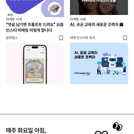
마케
마케팅 사례
마케팅 사례
[D
"댓글 남기면 프롬프트 드려요" 요즘
AI, 공공 교육의 새로운 조력자 🏫
자체
인스타 마케팅 이렇게 합니다
게시
DM
알파앱스
KPR 인사이트 트리
유입
도
매주 화요일 아침,