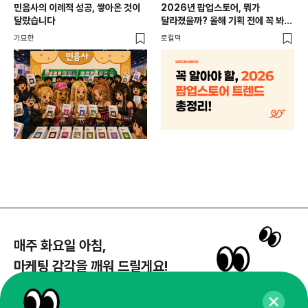
CR
민음사의 이례적 성공, 쌓아온 것이
2026년 팝업스토어, 뭐가
개
달랐습니다
달라졌을까? 올해 기획 전에 꼭 봐야
할 트렌드 4가지
DX
기묘한
로컬덕
매주 화요일 아침,
마케팅 감각을 깨워 드릴게요!
65,043명의 마케터를 성장시키는 뉴스레터
뉴스레터 구독하기