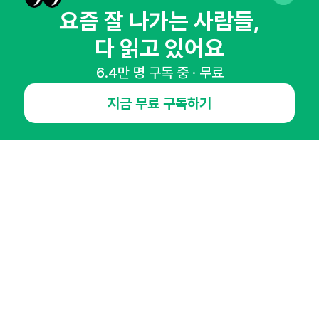
요즘 잘 나가는 사람들,
다 읽고 있어요
6.4만 명 구독 중 · 무료
NHN AD
지금 무료 구독하기
오픈애즈란
공지사항
제휴문의
인사이터 신청
뉴스레터
광고안내
경기도 성남시 분당구 대왕판교로645번길 16
대표 : 심도섭
사업자등록번호 : 144-81-27690(
사업자정보확인
)
통신판매업신고번호 : 2014-경기성남-1023
호스팅서비스사업자 : 오픈애즈
서비스•광고 문의 :
1800-2198
이메일 :
openads@openads.co.kr
이용약관
개인정보처리방침