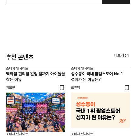
더보기
추천 콘텐츠
소비자 인사이트
소비자 인사이트
소비
백화점·편의점·알람 앱까지 아이돌을
성수동이 국내 팝업스토어 No.1
외국
찾는 이유
성지가 된 이유는?
남
이
기묘한
로컬덕
썸트
소비
소비자 인사이트
소비자 인사이트