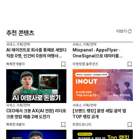
더보기
추천 콘텐츠
서비스 기획/전략
서비스 기획/전략
서비
AI 에이전트로 회사를 통째로 세웠다
Mixpanel · AppsFlyer ·
6년
직원 0명, 인건비 0원의 여행사
OneSignal으로 데이터를
제작기
연결하고, 구독 전환율 400%를
똑똑한개발자
마켓핏랩 솔루션즈
애디
만든 마이노멀(인아웃)
서비스 기획/전략
서비스 기획/전략
서비
CEO에서 크몽 AX(AI 전환) 리더로
[브랜드 랭킹] 올영 세일·음악 앱
출시
크몽 영업 매출 2배 도전기
TOP 랭킹 공개
전혀
똑똑한개발자
트렌드모니터
플랜