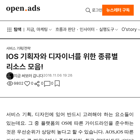
뉴스레터 구독
로그인
탐색
지금, 마케팅
흐름과 판단
인사이터
실행도구
O'story
서비스 기획/전략
IOS 기획자와 디자이너를 위한 종류별
리소스 모음!
지금 써보러 갑니다
2018.11.06 19:28
9802
0
0
0
서비스 기획, 디자인에 있어 반드시 고려해야 하는 요소들이
있는데요. 그 중 플랫폼의 OS에 따른 가이드라인을 준수하는
것은 우선순위가 상당히 높다고 할 수 있습니다. AOS,iOS 따른