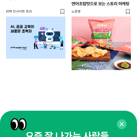
연어초밥맛으로 보는 스토리 마케팅
KPR 인사이트 트리
노준영
마케
백
찾
기묘
요즘 잘 나가는 사람들,