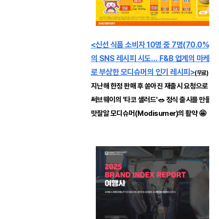
<신선 식품 소비자 10명 중 7명(70.0%)
의 SNS 레시피 시도… F&B 업계의 마케팅
로 부상한 모디슈머의 인기 레시피
>
(무료)
지난해 한정 판매 후 쏟아진 재출시 요청으로 돌
써브웨이의 '타코 샐러드'🥗 정식 출시를 만들어
맛잘알 모디슈머(Modisumer)의 활약 🤩