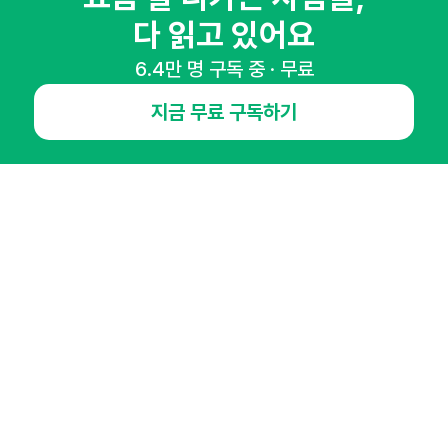
매주 화요일 아침,
다 읽고 있어요
마케팅 감각을 깨워 드릴게요!
65,043명의 마케터를 성장시키는 뉴스레터
6.4만 명 구독 중 · 무료
뉴스레터 구독하기
지금 무료 구독하기
NHN AD
오픈애즈란
공지사항
제휴문의
인사이터 신청
뉴스레터
광고안내
경기도 성남시 분당구 대왕판교로645번길 16
대표 : 심도섭
사업자등록번호 : 144-81-27690(
사업자정보확인
)
통신판매업신고번호 : 2014-경기성남-1023
호스팅서비스사업자 : 오픈애즈
서비스•광고 문의 :
1800-2198