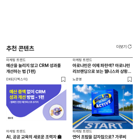
더보기
추천 콘텐츠
마케팅 트렌드
마케팅 트렌드
마케
예산을 늘리지 않고 CRM 성과를
아로나민은 이제 파란색? 아로나민
유
개선하는 법 (1편)
리브랜딩으로 보는 웰니스와 상황
것
최적화 전략
DXE(디엑스이)
노준영
잉크
마케팅 트렌드
마케팅 트렌드
AI, 공공 교육의 새로운 조력자 🏫
연어 초밥을 감자칩으로? 가루비