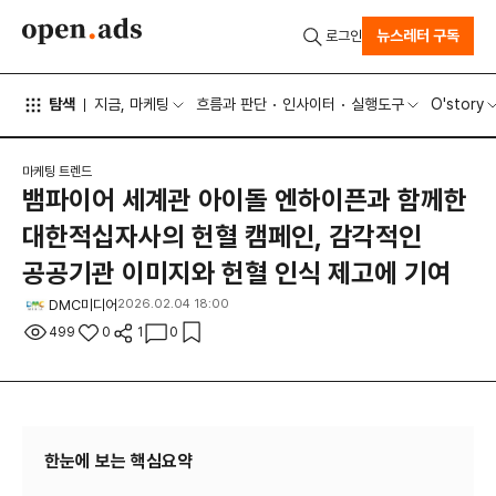
뉴스레터 구독
로그인
탐색
지금, 마케팅
흐름과 판단
인사이터
실행도구
O'story
마케팅 트렌드
뱀파이어 세계관 아이돌 엔하이픈과 함께한
대한적십자사의 헌혈 캠페인, 감각적인
공공기관 이미지와 헌혈 인식 제고에 기여
DMC미디어
2026.02.04 18:00
499
0
1
0
한눈에 보는 핵심요약