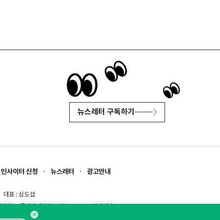
뉴스레터 구독하기
인사이터 신청
뉴스레터
광고안내
대표 : 심도섭
보확인
)
통신판매업신고번호 : 2014-경기성남-1023
문의 :
1800-2198
이메일 :
openads@openads.co.kr