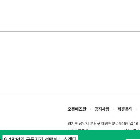
오픈애즈란
공지사항
제휴문의
경기도 성남시 분당구 대왕판교로645번길 16
사업자등록번호 : 144-81-27690(
사업자정
호스팅서비스사업자 : 오픈애즈
서비스•광고 
6.4만명의 구독자가 선택한 뉴스레터