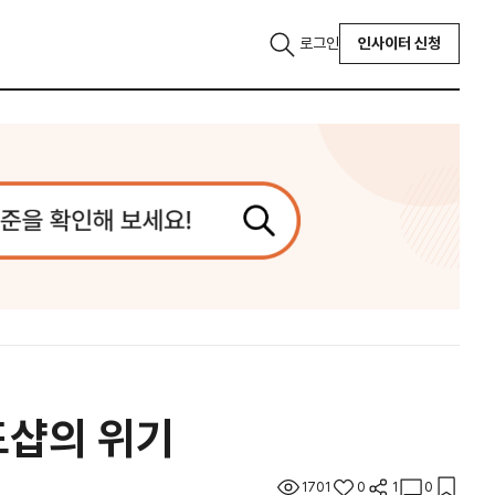
로그인
인사이터 신청
드샵의 위기
1701
0
1
0