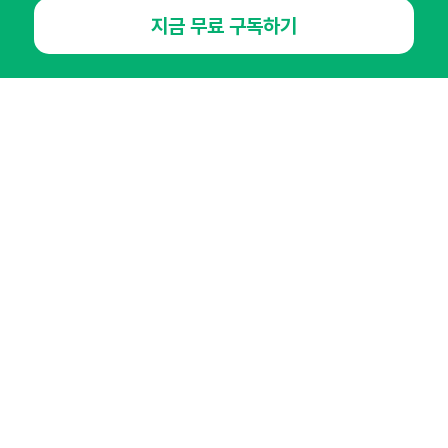
뉴스레터 구독하기
지금 무료 구독하기
NHN AD
오픈애즈란
공지사항
제휴문의
인사이터 신청
뉴스레터
광고안내
경기도 성남시 분당구 대왕판교로645번길 16
대표 : 심도섭
사업자등록번호 : 144-81-27690(
사업자정보확인
)
통신판매업신고번호 : 2014-경기성남-1023
호스팅서비스사업자 : 오픈애즈
서비스•광고 문의 :
1800-2198
이메일 :
openads@openads.co.kr
이용약관
개인정보처리방침