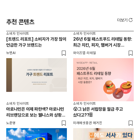
더보기
추천 콘텐츠
소비자 인사이트
소비자 인사이트
소비
[트렌드 리포트] 소비자가 가장 많이
26년 6월 패스트푸드 리테일 동향:
옷 
언급한 가구 브랜드는
최근 치킨, 피자, 햄버거 시장
유
동향은?
사람
뉴엔AI
와이즈앱·리테일
썸트
소비
소비자 인사이트
소비자 인사이트
연
아로나민은 이제 파란색? 아로나민
😮그 낡은 서랍장을 월급 주고
연
리브랜딩으로 보는 웰니스와 상황
샀다고??🗄️
최적화 전략
노준
노준영
미래에셋증권 매거진