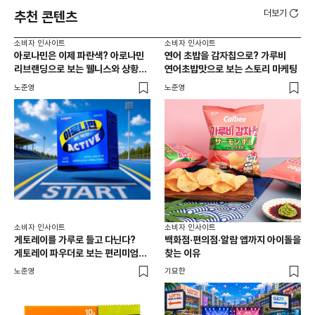
더보기
추천 콘텐츠
소비자 인사이트
소비자 인사이트
소비
아로나민은 이제 파란색? 아로나민
연어 초밥을 감자칩으로? 가루비
성수
리브랜딩으로 보는 웰니스와 상황
연어초밥맛으로 보는 스토리 마케팅
경험
최적화 전략
노준영
노준영
노준
소비자 인사이트
소비자 인사이트
게토레이를 가루로 들고 다닌다?
백화점·편의점·알람 앱까지 아이돌을
게토레이 파우더로 보는 편리미엄과
찾는 이유
상황 최적화 전략
노준영
기묘한
소비