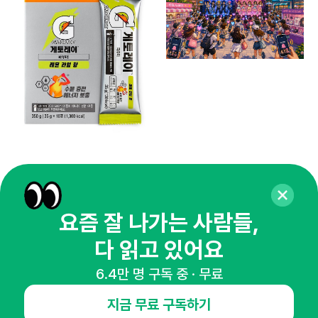
케이
잘
의
노준
요즘 잘 나가는 사람들,
다 읽고 있어요
6.4만 명 구독 중 · 무료
매주 화요일 아침,
지금 무료 구독하기