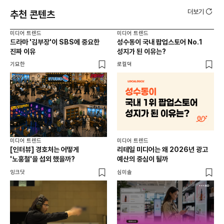
더보기
추천 콘텐츠
미디어 트렌드
미디어 트렌드
미디
드라마 '김부장'이 SBS에 중요한
성수동이 국내 팝업스토어 No.1
[D
진짜 이유
성지가 된 이유는?
사수
50
기묘한
로컬덕
DM
월
미디
이럴
미디어 트렌드
미디어 트렌드
[인터뷰] 경호처는 어떻게
리테일 미디어는 왜 2026년 광고
걸까
'노홍철'을 섭외 했을까?
예산의 중심이 될까
캣
쥰쓰
잉크닷
심미솔