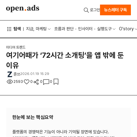
뉴스레터 구독
로그인
탐색
지금, 마케팅
흐름과 판단
인사이터
실행도구
O'story
미디어 트렌드
여기어때가 ‘72시간 소개팅’을 앱 밖에 둔
이유
쥰쓰
2026.01.19 15:29
2593
0
0
0
한눈에 보는 핵심요약
플랫폼의 경쟁력은 기능이 아니라 기억될 장면에 있습니다.