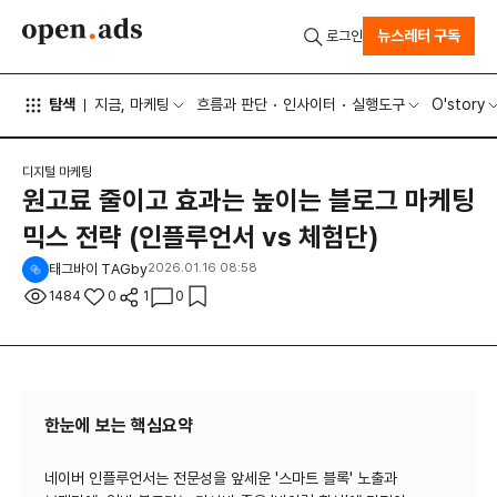
뉴스레터 구독
로그인
탐색
지금, 마케팅
흐름과 판단
인사이터
실행도구
O'story
디지털 마케팅
원고료 줄이고 효과는 높이는 블로그 마케팅
믹스 전략 (인플루언서 vs 체험단)
태그바이 TAGby
2026.01.16 08:58
1484
0
1
0
한눈에 보는 핵심요약
네이버 인플루언서는 전문성을 앞세운 '스마트 블록' 노출과