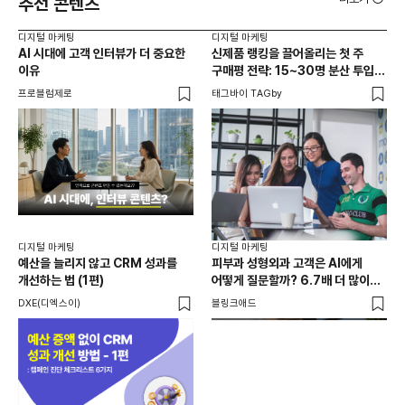
추천 콘텐츠
디지털 마케팅
디지털 마케팅
디지
AI 시대에 고객 인터뷰가 더 중요한
신제품 랭킹을 끌어올리는 첫 주
'전
이유
구매평 전략: 15~30명 분산 투입의
GA
법칙
프로블럼제로
태그바이 TAGby
DX
디지
성과
디지털 마케팅
디지털 마케팅
될까
예산을 늘리지 않고 CRM 성과를
피부과 성형외과 고객은 AI에게
개선하는 법 (1편)
어떻게 질문할까? 6.7배 더 많이
DX
묻는 질문은?
DXE(디엑스이)
블링크애드