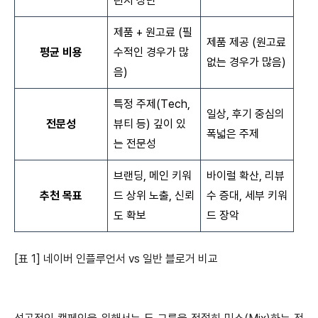
린지 상단
제품 + 원고료 (필
제품 제공 (원고료
평균 비용
수적인 경우가 많
없는 경우가 많음)
음)
특정 주제(Tech,
일상, 후기 중심의
전문성
뷰티 등) 깊이 있
폭넓은 주제
는 전문성
브랜딩, 메인 키워
바이럴 확산, 리뷰
추천 목표
드 상위 노출, 신뢰
수 증대, 세부 키워
도 확보
드 장악
[표 1] 네이버 인플루언서 vs 일반 블로거 비교