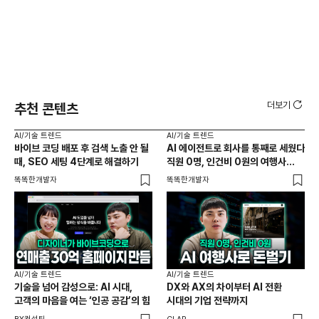
더보기
추천 콘텐츠
AI/기술 트렌드
AI/기술 트렌드
AI
바이브 코딩 배포 후 검색 노출 안 될
AI 에이전트로 회사를 통째로 세웠다
AI
때, SEO 세팅 4단계로 해결하기
직원 0명, 인건비 0원의 여행사
만드
제작기
똑똑한개발자
똑똑한개발자
똑똑
AI/기술 트렌드
AI/기술 트렌드
AI
기술을 넘어 감성으로: AI 시대,
DX와 AX의 차이부터 AI 전환
'네
고객의 마음을 여는 ‘인공 공감’의 힘
시대의 기업 전략까지
선
하나