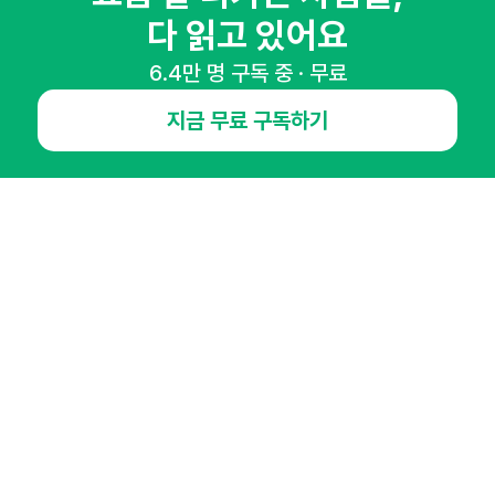
다 읽고 있어요
NHN AD
6.4만 명 구독 중 · 무료
오픈애즈란
공지사항
제휴문의
인사이터 신청
지금 무료 구독하기
뉴스레터
광고안내
경기도 성남시 분당구 대왕판교로645번길 16
대표 : 심도섭
사업자등록번호 : 144-81-27690(
사업자정보확인
)
통신판매업신고번호 : 2014-경기성남-1023
호스팅서비스사업자 : 오픈애즈
서비스•광고 문의 :
1800-2198
이메일 :
openads@openads.co.kr
이용약관
개인정보처리방침
instagram
thread
kakaotalk
© NHN AD. All rights reserved.