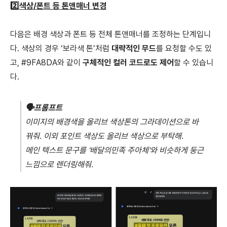
2️⃣
색상/폰트 등 톤앤매너 변경
다음은 배경 색상과 폰트 등 전체 톤앤매너를 조정하는 단계입니
다. 색상의 경우 ‘보라색 톤’처럼
대략적인 무드
를 요청할 수도 있
고, #9FA8DA와 같이
구체적인 컬러 코드로도 제어
할 수 있습니
다.
🗣️
프롬프트
이미지의 배경색을 올리브 색상톤의 그라데이션으로 바
꿔줘. 이외 포인트 색상도 올리브 색상으로 부탁해.
메인 텍스트 문구를 '배달의민족 주아체'와 비슷하게 둥근
느낌으로 렌더링해줘.