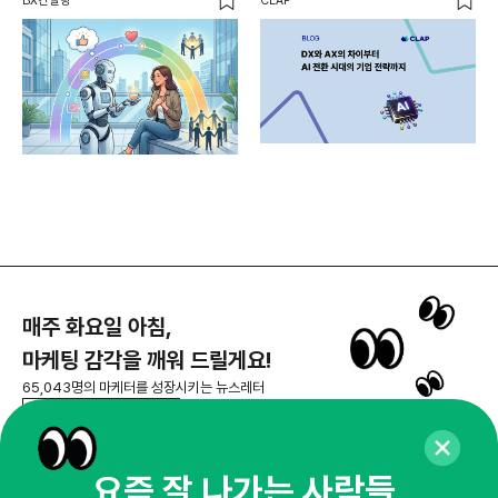
BX컨설팅
CLAP
AI
매주 화요일 아침,
마케팅 감각을 깨워 드릴게요!
65,043명의 마케터를 성장시키는 뉴스레터
뉴스레터 구독하기
요즘 잘 나가는 사람들,