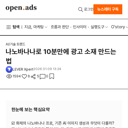
뉴스레터 구독
로그인
탐색
지금, 마케팅
흐름과 판단
인사이터
실행도구
O'story
AI/기술 트렌드
나노바나나로 10분만에 광고 소재 만드는
법
LEVER Xpert
2026.01.09 13:24
1594
6
5
0
한눈에 보는 핵심요약
☑️ 화제의 나노바나나 프로, 기존 AI 이미지 생성과 무엇이 다를까?