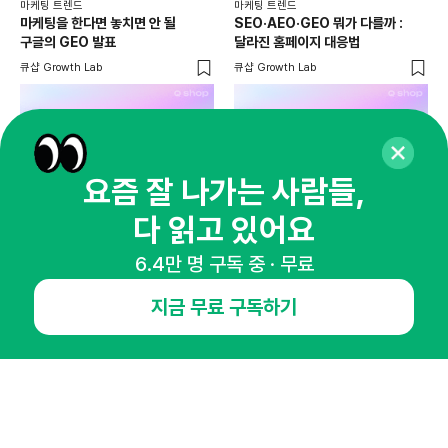
마케팅 트렌드
마케팅 트렌드
마케
마케팅을 한다면 놓치면 안 될
SEO·AEO·GEO 뭐가 다를까 :
AI
구글의 GEO 발표
달라진 홈페이지 대응법
걸
큐샵 Growth Lab
큐샵 Growth Lab
피처
요즘 잘 나가는 사람들,
다 읽고 있어요
6.4만 명 구독 중 · 무료
지금 무료 구독하기
매주 화요일 아침,
마케팅 감각을 깨워 드릴게요!