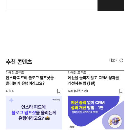
더보기
추천 콘텐츠
마케팅 트렌드
마케팅 트렌드
마케
인스타 피드에 블로그 덤프샷을
예산을 늘리지 않고 CRM 성과를
20
올리는 게 유행이라고요?
개선하는 법 (1편)
리
재
피처링
DXE(디엑스이)
크리