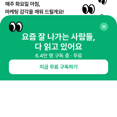
매주 화요일 아침,
마케팅 감각을 깨워 드릴게요!
65,043명의 마케터를 성장시키는 뉴스레터
뉴스레터 구독하기
요즘 잘 나가는 사람들,
다 읽고 있어요
6.4만 명 구독 중 · 무료
NHN AD
지금 무료 구독하기
오픈애즈란
공지사항
제휴문의
인사이터 신청
뉴스레터
광고안내
경기도 성남시 분당구 대왕판교로645번길 16
대표 : 심도섭
사업자등록번호 : 144-81-27690(
사업자정보확인
)
통신판매업신고번호 : 2014-경기성남-1023
호스팅서비스사업자 : 오픈애즈
서비스•광고 문의 :
1800-2198