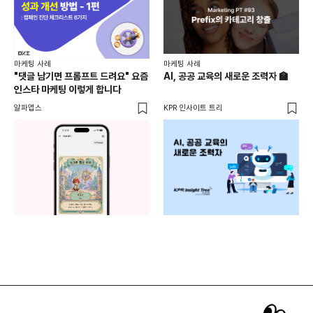
마케
마케팅 사례
마케팅 사례
[D
"댓글 남기면 프롬프트 드려요" 요즘
AI, 공공 교육의 새로운 조력자 🏫
자체
인스타 마케팅 이렇게 합니다
게시
DM
알파앱스
KPR 인사이트 트리
유입
도