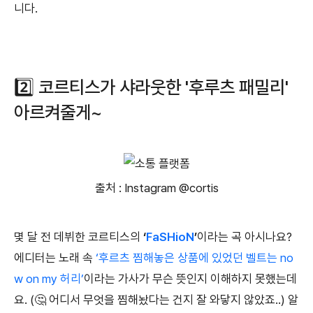
니다.
2️⃣ 코르티스가 샤라웃한 '후루츠 패밀리'
아르켜줄게~
출처 : Instagram @cortis
몇 달 전 데뷔한 코르티스의
‘
FaSHioN
’
이라는 곡 아시나요?
에디터는 노래 속
‘후르츠 찜해놓은 상품에 있었던 벨트는 no
w on my 허리’
이라는 가사가 무슨 뜻인지 이해하지 못했는데
요. (🤔 어디서 무엇을 찜해놨다는 건지 잘 와닿지 않았죠..) 알