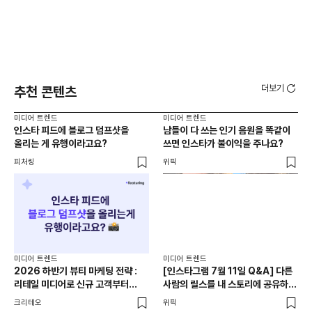
더보기
추천 콘텐츠
미디어 트렌드
미디어 트렌드
미디
인스타 피드에 블로그 덤프샷을
남들이 다 쓰는 인기 음원을 똑같이
AI
올리는 게 유행이라고요?
쓰면 인스타가 불이익을 주나요?
걸
피처링
위픽
피처
미디어 트렌드
미디어 트렌드
미디
2026 하반기 뷰티 마케팅 전략 :
[인스타그램 7월 11일 Q&A] 다른
성수
리테일 미디어로 신규 고객부터
사람의 릴스를 내 스토리에 공유하는
성지
재구매까지
게 그 사람에게 실제로 도움이
크리테오
위픽
로컬
되나요?!