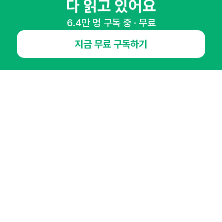
다 읽고 있어요
NHN AD
6.4만 명 구독 중 · 무료
오픈애즈란
공지사항
제휴문의
인사이터 신청
지금 무료 구독하기
뉴스레터
광고안내
경기도 성남시 분당구 대왕판교로645번길 16
대표 : 심도섭
사업자등록번호 : 144-81-27690(
사업자정보확인
)
통신판매업신고번호 : 2014-경기성남-1023
호스팅서비스사업자 : 오픈애즈
서비스•광고 문의 :
1800-2198
이메일 :
openads@openads.co.kr
이용약관
개인정보처리방침
instagram
thread
kakaotalk
© NHN AD. All rights reserved.