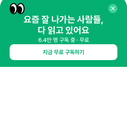
65,043명의 마케터를 성장시키는 뉴스레터
뉴스레터 구독하기
요즘 잘 나가는 사람들,
다 읽고 있어요
6.4만 명 구독 중 · 무료
NHN AD
지금 무료 구독하기
오픈애즈란
공지사항
제휴문의
인사이터 신청
뉴스레터
광고안내
경기도 성남시 분당구 대왕판교로645번길 16
대표 : 심도섭
사업자등록번호 : 144-81-27690(
사업자정보확인
)
통신판매업신고번호 : 2014-경기성남-1023
호스팅서비스사업자 : 오픈애즈
서비스•광고 문의 :
1800-2198
이메일 :
openads@openads.co.kr