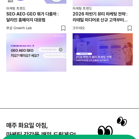
마케팅 트렌드
마케팅 트렌드
마케
SEO·AEO·GEO 뭐가 다를까 :
2026 하반기 뷰티 마케팅 전략 :
AI
달라진 홈페이지 대응법
리테일 미디어로 신규 고객부터
분
재구매까지
AS
큐샵 Growth Lab
크리테오
위픽
매주 화요일 아침,
마케팅 감각을 깨워 드릴게요!