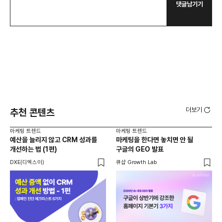
댓글남기기
더보기
추천 콘텐츠
마케팅 트렌드
마케팅 트렌드
마케
예산을 늘리지 않고 CRM 성과를
마케팅을 한다면 놓치면 안 될
백
개선하는 법 (1편)
구글의 GEO 발표
찾
DXE(디엑스이)
큐샵 Growth Lab
기묘