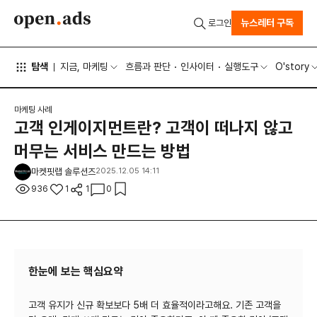
뉴스레터 구독
로그인
탐색
지금, 마케팅
흐름과 판단
인사이터
실행도구
O'story
마케팅 사례
고객 인게이지먼트란? 고객이 떠나지 않고
머무는 서비스 만드는 방법
마켓핏랩 솔루션즈
2025.12.05 14:11
936
1
1
0
한눈에 보는 핵심요약
고객 유지가 신규 확보보다 5배 더 효율적이라고해요. 기존 고객을