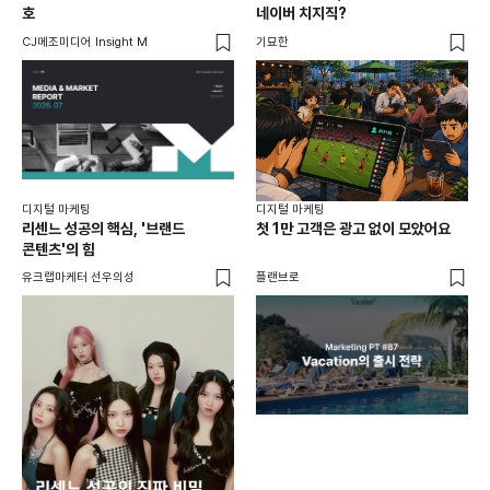
호
네이버 치지직?
팬
CJ메조미디어 Insight M
기묘한
유크
디지털 마케팅
디지털 마케팅
리센느 성공의 핵심, '브랜드
첫 1만 고객은 광고 없이 모았어요
콘텐츠'의 힘
유크랩마케터 선우의성
플랜브로
디지
AI
쇼핑
똑똑