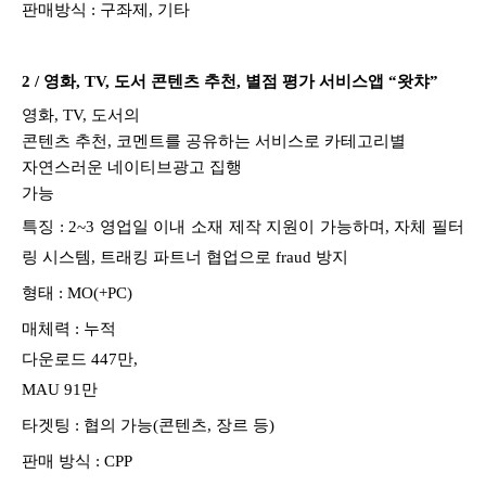
판매방식 :
구좌제, 기타
2 /
영화
, TV,
도서 콘텐츠 추천
,
별점
평가
서비스앱
“
왓챠
”
영화
, TV,
도서의
콘텐츠 추천
,
코멘트를 공유하는 서비스로
카테고리별
자연스러운
네이티브광고
집행
가능
특징 :
2~3 영업일 이내 소재 제작 지원이 가능하며, 자체 필터
링 시스템, 트래킹 파트너 협업으로 fraud 방지
형태 :
MO(+PC)
매체력 :
누적
다운로드
447
만
,
MAU
91
만
타겟팅 :
협의
가능
(
콘텐츠
,
장르
등
)
판매 방식 :
CPP