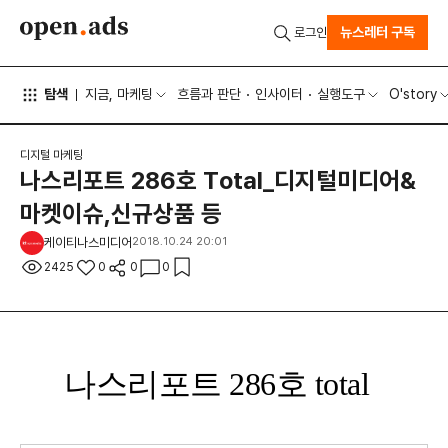
뉴스레터 구독
로그인
탐색
지금, 마케팅
흐름과 판단
인사이터
실행도구
O'story
디지털 마케팅
나스리포트 286호 Total_디지털미디어&
마켓이슈,신규상품 등
케이티나스미디어
2018.10.24 20:01
2425
0
0
0
나스리포트 286호 total