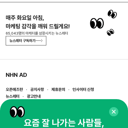
매주 화요일 아침,
마케팅 감각을 깨워 드릴게요!
65,043명의 마케터를 성장시키는 뉴스레터
뉴스레터 구독하기
NHN AD
오픈애즈란
공지사항
제휴문의
인사이터 신청
뉴스레터
광고안내
경기도 성남시 분당구 대왕판교로645번길 16
대표 : 심도섭
사업자등록번호 : 144-81-27690(
사업자정보확인
)
요즘 잘 나가는 사람들,
통신판매업신고번호 : 2014-경기성남-1023