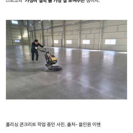
스트코의
‘가성비
철학’을
가장 잘 보여주는
셈이지.
폴리싱
콘크리트 작업 중인 사진. 출처-
올인원
이엔