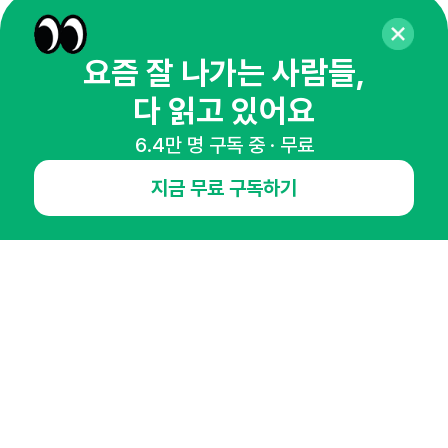
매주 화요일 아침,
요즘 잘 나가는 사람들,
마케팅 감각을 깨워 드릴게요!
다 읽고 있어요
65,043명의 마케터를 성장시키는 뉴스레터
뉴스레터 구독하기
6.4만 명 구독 중 · 무료
지금 무료 구독하기
NHN AD
오픈애즈란
공지사항
제휴문의
인사이터 신청
뉴스레터
광고안내
경기도 성남시 분당구 대왕판교로645번길 16
대표 : 심도섭
사업자등록번호 : 144-81-27690(
사업자정보확인
)
통신판매업신고번호 : 2014-경기성남-1023