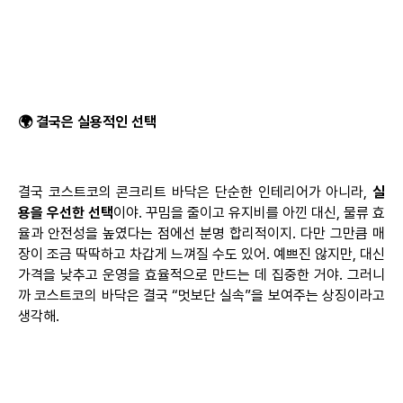
🌍
결국은
실용적인
선택
결국 코스트코의 콘크리트 바닥은 단순한 인테리어가 아니라,
실
용을 우선한 선택
이야. 꾸밈을 줄이고 유지비를 아낀 대신, 물류 효
율과 안전성을 높였다는 점에선 분명 합리적이지. 다만 그만큼 매
장이 조금 딱딱하고 차갑게 느껴질 수도 있어. 예쁘진 않지만, 대신
가격을 낮추고 운영을 효율적으로 만드는 데 집중한 거야. 그러니
까 코스트코의 바닥은 결국 “멋보단
실속”을
보여주는 상징이라고
생각해.