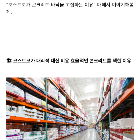
“코스트코가 콘크리트 바닥을 고집하는 이유” 대해서
이야기해볼
게
.
🏗️
코스트코가
대리석
대신
비용
효율적인
콘크리트를
택한
이유