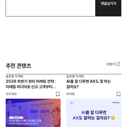
댓글남기기
더보기
추천 콘텐츠
글로벌 마케팅
글로벌 마케팅
글로
2026 하반기 뷰티 마케팅 전략 :
AI를 잘 다루면 AX도 잘 하는
K
리테일 미디어로 신규 고객부터
걸까요?
리테
재구매까지
비에
크리테오
피처링
크리