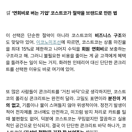
🛒
‘연회비로 버는 기업’ 코스트코가 절약을 브랜드로 만든 법
이 선택은 단순한 절약이 아니라 코스트코의
비즈니스
구조
와
도
맞닿아 있어.
이코노미조선
에 따르면, 코스트코는 상품 마진율
을 최대 15%로 제한하고 나머지 수익을
회원 연회비
로 보충하는
구조라고 해. 그러니 불필요한 비용을 줄이는 게 곧 고객에게 혜택
을 돌려주는 일이 되는 거지. 화려한 인테리어 대신 단단한 콘크리
트를 선택한 이유도 바로 여기에 있어.
또 많은 사람들이 콘크리트를 ‘거친
바닥’으로
생각하지만, 코스트
코의
폴리싱
콘크리트는 완전히 달라. 고밀도 표면이라
분진이 거
의 없고
, 기름이나 물이 스며들지 않아 위생적이야. 정전기 발생이
적어 전자제품 코너에도 안전하고, 미끄럼 방지 처리로 카트를 밀
때 불편함도 없어. 덕분에 코스트코는 꾸밈없지만 깔끔하고 실용
적인 공간으로 인식되지. 결국 이 단단한 콘크리트 바닥 하나가, 코