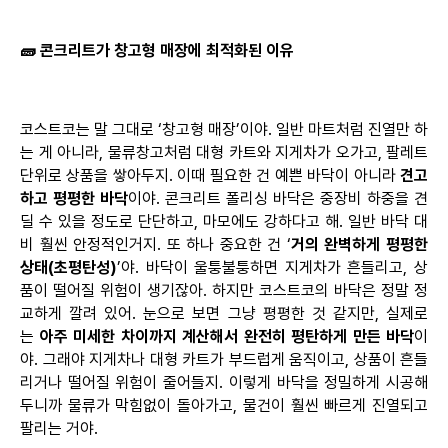
🧱
콘크리트가
창고형
매장에
최적화된
이유
코스트코는 말 그대로 ‘창고형
매장’이야
. 일반 마트처럼 진열만 하
는 게 아니라, 물류창고처럼 대형 카트와 지게차가 오가고, 팔레트
단위로 상품을 쌓아두지. 이때 필요한 건 예쁜 바닥이 아니라
견고
하고 평평한 바닥
이야. 콘크리트
폴리싱
바닥은 중장비 하중을 견
딜 수 있을 정도로 단단하고, 마모에도 강하다고 해. 일반 바닥 대
비 훨씬
안정적인거지
. 또 하나 중요한 건 ‘
거의 완벽하게 평평한
상태(
초평탄성
)
’야. 바닥이 울퉁불퉁하면 지게차가 흔들리고, 상
품이 떨어질 위험이
생기잖아
. 하지만 코스트코의 바닥은 정말 정
교하게 깔려 있어. 눈으로 보면 그냥 평평한 것 같지만, 실제로
는
아주 미세한 차이까지 계산해서 완전히 평탄하게 만든 바닥
이
야. 그래야 지게차나 대형 카트가 부드럽게 움직이고, 상품이 흔들
리거나 떨어질 위험이 줄어들지. 이렇게 바닥을 정밀하게 시공해
두니까 물류가
막힘없이
돌아가고, 물건이 훨씬 빠르게 진열되고
팔리는 거야.