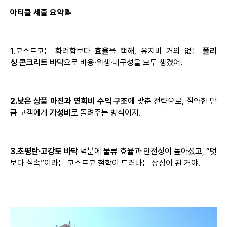
아티클
세줄 요약📝
1.코스트코는
화려함보다
효율
을 택해, 유지비 거의 없는
폴리
싱
콘크리트 바닥
으로
비용·위생·내구성을
모두 챙겼어.
2.낮은
상품
마진과
연회비
수익
구조
에
맞춘 전략으로, 절약한 만
큼 고객에게
가성비
로 돌려주는 방식이지.
3.초평탄·고강도
바닥
덕분에 물류 효율과 안전성이 높아졌고, “멋
보다
실속”이라는
코스트코 철학이 드러나는 상징이 된 거야.