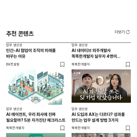
더보기
추천 콘텐츠
업무 생산성
업무 생산성
업무
인간-AI 협업이 조직의 미래를
AI 네이티브 외주개발사
AI
바꾸는 이유
똑똑한개발자 실무자 4명이
방
공개하는 AX 워크플로우
BX컨설팅
똑똑한개발자
BX
업무
업무 생산성
업무 생산성
롯데
AI 에이전트, 우리 회사에 진짜
AI 도입과 AX는 다르다? 성과를
C
필요할까? 5분 자가진단 체크리스트
만드는 업무 설계 방법 3가지
24
플레
노
똑똑한개발자
똑똑한개발자