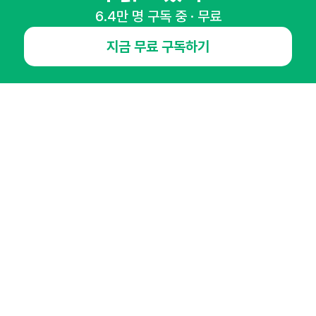
6.4만 명 구독 중 · 무료
NHN AD
지금 무료 구독하기
오픈애즈란
공지사항
제휴문의
인사이터 신청
뉴스레터
광고안내
경기도 성남시 분당구 대왕판교로645번길 16
대표 : 심도섭
사업자등록번호 : 144-81-27690(
사업자정보확인
)
통신판매업신고번호 : 2014-경기성남-1023
호스팅서비스사업자 : 오픈애즈
서비스•광고 문의 :
1800-2198
이메일 :
openads@openads.co.kr
이용약관
개인정보처리방침
instagram
thread
kakaotalk
© NHN AD. All rights reserved.