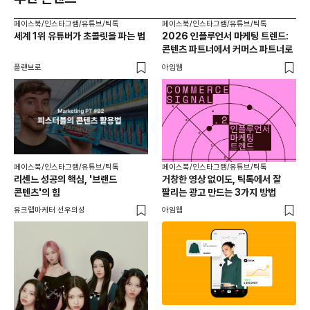
페이스북/인스타그램/유튜브/틱톡
페이스북/인스타그램/유튜브/틱톡
페이
세계 1위 유튜버가 초콜릿을 파는 법
2026 인플루언서 마케팅 트렌드:
브
콘텐츠 파트너에서 커머스 파트너로
팬
플랜브로
아임웹
유크
페이스북/인스타그램/유튜브/틱톡
페이스북/인스타그램/유튜브/틱톡
리센느 성공의 핵심, '브랜드
거창한 영상 없이도, 틱톡에서 잘
콘텐츠'의 힘
팔리는 광고 만드는 3가지 방법
유크랩마케터 선우의성
아임웹
페이
동
브
유크