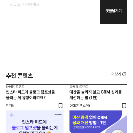
댓글남기기
더보기
추천 콘텐츠
마케팅 트렌드
마케팅 트렌드
마케
인스타 피드에 블로그 덤프샷을
예산을 늘리지 않고 CRM 성과를
20
올리는 게 유행이라고요?
개선하는 법 (1편)
리
재
피처링
DXE(디엑스이)
크리