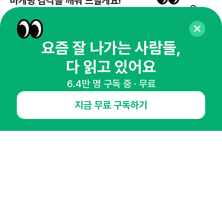
마케팅 감각을 깨워 드릴게요!
65,043명의 마케터를 성장시키는 뉴스레터
뉴스레터 구독하기
요즘 잘 나가는 사람들,
다 읽고 있어요
6.4만 명 구독 중 · 무료
NHN AD
지금 무료 구독하기
오픈애즈란
공지사항
제휴문의
인사이터 신청
뉴스레터
광고안내
경기도 성남시 분당구 대왕판교로645번길 16
대표 : 심도섭
사업자등록번호 : 144-81-27690(
사업자정보확인
)
통신판매업신고번호 : 2014-경기성남-1023
호스팅서비스사업자 : 오픈애즈
서비스•광고 문의 :
1800-2198
이메일 :
openads@openads.co.kr