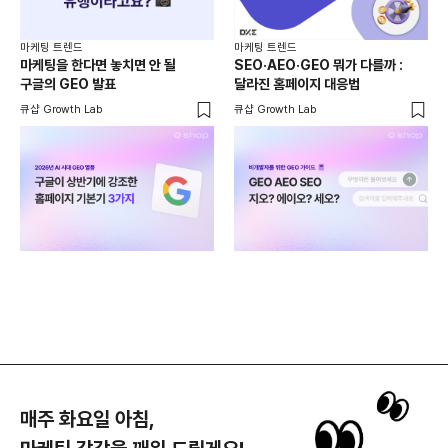
마케
마케팅 트렌드
마케팅 트렌드
AI
마케팅을 한다면 놓치면 안 될
SEO·AEO·GEO 뭐가 다를까 :
분
구글의 GEO 발표
달라진 홈페이지 대응법
AS
위픽
큐샵 Growth Lab
큐샵 Growth Lab
매주 화요일 아침,