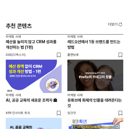
더보기
추천 콘텐츠
마케팅 사례
마케팅 사례
마케
예산을 늘리지 않고 CRM 성과를
레드오션에서 1등 브랜드를 만드는
[D
개선하는 법 (1편)
방법
자체
게시
DXE(디엑스이)
플랜브로
DM
유입
도
마케팅 사례
마케팅 사례
AI, 공공 교육의 새로운 조력자 🏫
유튜브에 화제의 인물을 데려온다는
마케
것
20
글로
KPR 인사이트 트리
잉크닷
뷰
크리