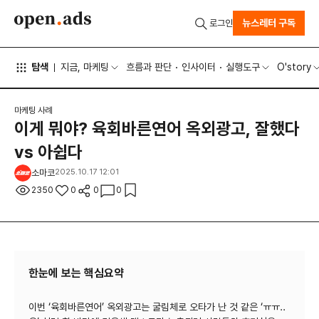
뉴스레터 구독
로그인
탐색
지금, 마케팅
흐름과 판단
인사이터
실행도구
O'story
마케팅 사례
이게 뭐야? 육회바른연어 옥외광고, 잘했다
vs 아쉽다
소마코
2025.10.17 12:01
2350
0
0
0
한눈에 보는 핵심요약
이번 ‘육회바른연어’ 옥외광고는 굴림체로 오타가 난 것 같은 ‘ㅠㅠ..