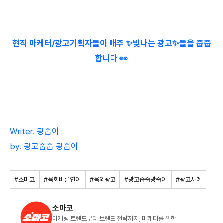
현직 마케터/광고기획자들이 매주 ✨빛나는 광고✨들을 줍줍
합니다 👀
Writer. 광줍이
by. 광고줍줍 광줍이
#소마코
#육회바른연어
#옥외광고
#광고줍줍광줍이
#광고사례
소마코
마케팅 트렌드부터 브랜드 전략까지, 마케터를 위한