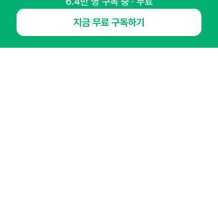
6.4만 명 구독 중 · 무료
NHN AD
지금 무료 구독하기
오픈애즈란
공지사항
제휴문의
인사이터 신청
뉴스레터
광고안내
경기도 성남시 분당구 대왕판교로645번길 16
대표 : 심도섭
사업자등록번호 : 144-81-27690(
사업자정보확인
)
통신판매업신고번호 : 2014-경기성남-1023
호스팅서비스사업자 : 오픈애즈
서비스•광고 문의 :
1800-2198
이메일 :
openads@openads.co.kr
이용약관
개인정보처리방침
instagram
thread
kakaotalk
© NHN AD. All rights reserved.