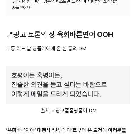
유’ 처럼 흰 바탕에 검은색 텍스트만 노출되며 사람들의 호기심을
📍광고 토론의 장
육회바른연어 OOH
두둥 어느 날 광줍이에게 온 한 통의 DM!
출처 = 광고줍줍광줍이 DM
‘육회바른연어’ 대행사 ‘낫투데이’로부터 온 요청에
여러분들