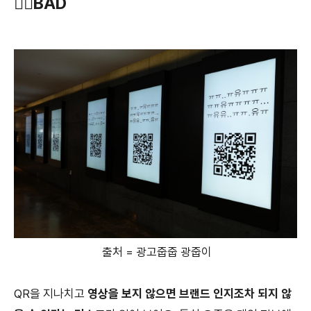
👎🏻
BAD
출처 = 광고줍줍 광줍이
QR을 지나치고
영상을 보지 않으면 브랜드 인지조차 되지 않