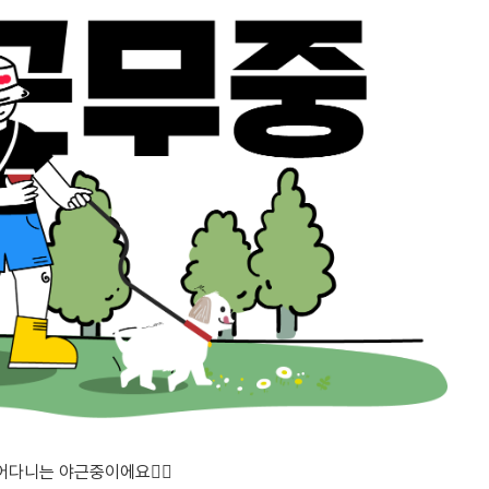
다니는 야근중이에요🏃‍♂