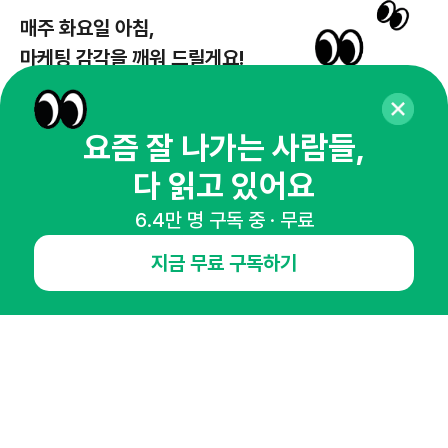
매주 화요일 아침,
마케팅 감각을 깨워 드릴게요!
65,043명의 마케터를 성장시키는 뉴스레터
뉴스레터 구독하기
요즘 잘 나가는 사람들,
다 읽고 있어요
6.4만 명 구독 중 · 무료
NHN AD
지금 무료 구독하기
오픈애즈란
공지사항
제휴문의
인사이터 신청
뉴스레터
광고안내
경기도 성남시 분당구 대왕판교로645번길 16
대표 : 심도섭
사업자등록번호 : 144-81-27690(
사업자정보확인
)
통신판매업신고번호 : 2014-경기성남-1023
호스팅서비스사업자 : 오픈애즈
서비스•광고 문의 :
1800-2198