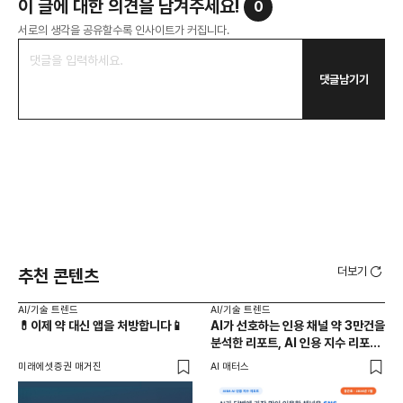
이 글에 대한 의견을 남겨주세요!
0
서로의 생각을 공유할수록 인사이트가 커집니다.
댓글남기기
더보기
추천 콘텐츠
AI/기술 트렌드
AI/기술 트렌드
AI
💊이제 약 대신 앱을 처방합니다📱
AI가 선호하는 인용 채널 약 3만건을
네이
분석한 리포트, AI 인용 지수 리포트
않
7월호
미래에셋증권 매거진
AI 매터스
Citl