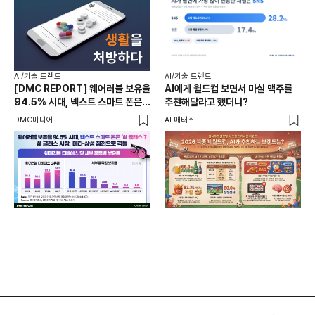
AI
AI/기술 트렌드
AI/기술 트렌드
AI
[DMC REPORT] 웨어러블 보유율
AI에게 월드컵 보면서 마실 맥주를
이
94.5% 시대, 넥스트 스마트 폰은
추천해달라고 했더니?
TB
‘AI 글래스’ AI 글래스 시장, 메타·
DMC미디어
AI 매터스
삼성 참전으로 격돌