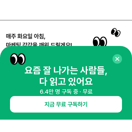
매주 화요일 아침,
마케팅 감각을 깨워 드릴게요!
65,043명의 마케터를 성장시키는 뉴스레터
뉴스레터 구독하기
요즘 잘 나가는 사람들,
다 읽고 있어요
6.4만 명 구독 중 · 무료
NHN AD
지금 무료 구독하기
오픈애즈란
공지사항
제휴문의
인사이터 신청
뉴스레터
광고안내
경기도 성남시 분당구 대왕판교로645번길 16
대표 : 심도섭