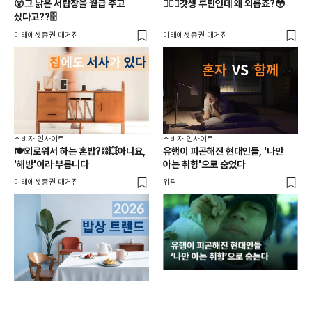
😮그 낡은 서랍장을 월급 주고
🏋🏻‍♂️갓생 루틴인데 왜 외롭죠?😳
다이
샀다고??🗄️
이번
미래에셋증권 매거진
미래에셋증권 매거진
띵킹
소비자 인사이트
소비자 인사이트
소비
🍽️외로워서 하는 혼밥?⛓️‍💥아니요,
유행이 피곤해진 현대인들, '나만
🍚
'해방'이라 부릅니다
아는 취향'으로 숨었다
못
미래에셋증권 매거진
위픽
미래