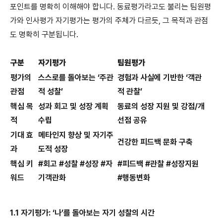
포인트를 명확히 이해해야 합니다. 동료평가라고도 불리는 팀원평
가와 인사평가 자기평가는 평가의 주체가 다르듯, 그 목적과 관점
도 명확히 구분됩니다.
구분
자기평가
팀원평가
평가의
스스로를 돌아보는 ‘주관
경험과 사실에 기반한 ‘객관
관점
적 성찰’
적 관찰’
핵심 목
성과 회고 및 성장 계획
동료의 성장 지원 및 강점/개
적
수립
선점 공유
기대 효
메타인지 향상 및 자기주
건강한 피드백 문화 구축
과
도적 성장
핵심 키
#회고 #성찰 #성장 #자
#피드백 #관찰 #성장지원
워드
기객관화
#행동변화
1.1 자기평가: ‘나’를 돌아보는 자기 성찰의 시간