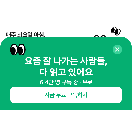
매주 화요일 아침,
마케팅 감각을 깨워 드릴게요!
65,043명의 마케터를 성장시키는 뉴스레터
요즘 잘 나가는 사람들,
뉴스레터 구독하기
다 읽고 있어요
6.4만 명 구독 중 · 무료
NHN AD
지금 무료 구독하기
오픈애즈란
공지사항
제휴문의
인사이터 신청
뉴스레터
광고안내
경기도 성남시 분당구 대왕판교로645번길 16
대표 : 심도섭