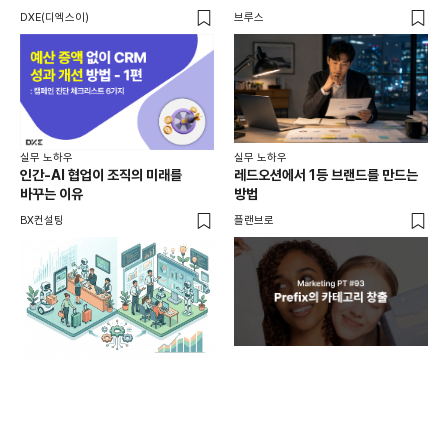
수 
DXE(디엑스이)
브루스
비즈
실무 노하우
실무 노하우
실무
인간-AI 협업이 조직의 미래를
레드오션에서 1등 브랜드를 만드는
AI
바꾸는 이유
방법
똑
BX컨설팅
플랜브로
공
똑똑