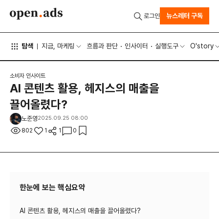
뉴스레터 구독
로그인
탐색
지금, 마케팅
흐름과 판단
인사이터
실행도구
O'story
소비자 인사이트
AI 콘텐츠 활용, 헤지스의 매출을
끌어올렸다?
노준영
2025.09.25 08:00
802
1
1
0
한눈에 보는 핵심요약