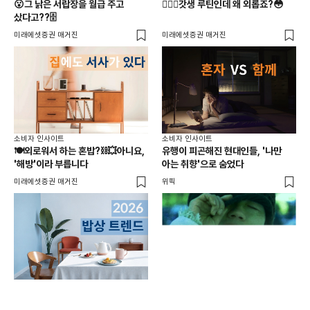
😮그 낡은 서랍장을 월급 주고
🏋🏻‍♂️갓생 루틴인데 왜 외롭죠?😳
다이
샀다고??🗄️
이번
미래에셋증권 매거진
미래에셋증권 매거진
띵킹
소비자 인사이트
소비자 인사이트
소비
🍽️외로워서 하는 혼밥?⛓️‍💥아니요,
유행이 피곤해진 현대인들, '나만
🍚
'해방'이라 부릅니다
아는 취향'으로 숨었다
못
미래에셋증권 매거진
위픽
미래