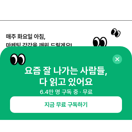
매주 화요일 아침,
마케팅 감각을 깨워 드릴게요!
65,043명의 마케터를 성장시키는 뉴스레터
뉴스레터 구독하기
요즘 잘 나가는 사람들,
다 읽고 있어요
6.4만 명 구독 중 · 무료
NHN AD
지금 무료 구독하기
오픈애즈란
공지사항
제휴문의
인사이터 신청
뉴스레터
광고안내
경기도 성남시 분당구 대왕판교로645번길 16
대표 : 심도섭