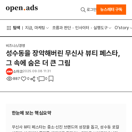
뉴스레터 구독
로그인
탐색
지금, 마케팅
흐름과 판단
인사이터
실행도구
O'story
비즈니스/경영
성수동을 장악해버린 무신사 뷰티 페스타,
그 속에 숨은 더 큰 그림
소마코
2025.09.08 11:31
887
0
1
0
한눈에 보는 핵심요약
무신사 뷰티 페스타는 중소·신진 브랜드의 성장을 돕고, 성수동 로컬