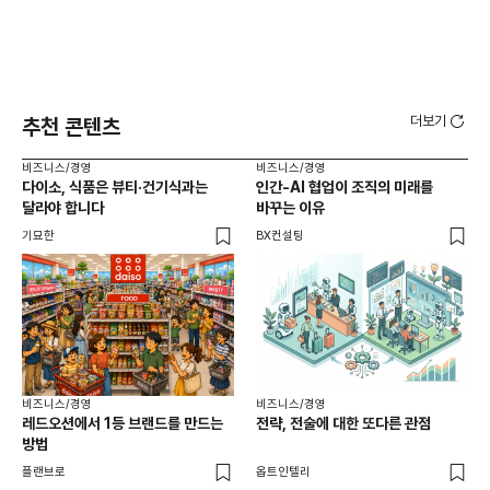
더보기
추천 콘텐츠
비즈니스/경영
비즈니스/경영
비즈
다이소, 식품은 뷰티·건기식과는
인간-AI 협업이 조직의 미래를
트
달라야 합니다
바꾸는 이유
달
기묘한
BX컨설팅
기묘
비즈니스/경영
비즈니스/경영
비즈
레드오션에서 1등 브랜드를 만드는
전략, 전술에 대한 또다른 관점
세계
방법
플랜브로
옵트인텔리
플랜