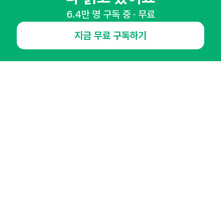
6.4만 명 구독 중 · 무료
NHN AD
지금 무료 구독하기
오픈애즈란
공지사항
제휴문의
인사이터 신청
뉴스레터
광고안내
경기도 성남시 분당구 대왕판교로645번길 16
대표 : 심도섭
사업자등록번호 : 144-81-27690(
사업자정보확인
)
통신판매업신고번호 : 2014-경기성남-1023
호스팅서비스사업자 : 오픈애즈
서비스•광고 문의 :
1800-2198
이메일 :
openads@openads.co.kr
이용약관
개인정보처리방침
instagram
thread
kakaotalk
© NHN AD. All rights reserved.