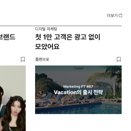
더보기
디지털 마케팅
디지
'브랜드
첫 1만 고객은 광고 없이
브
모았어요
브
플랜브로
유크