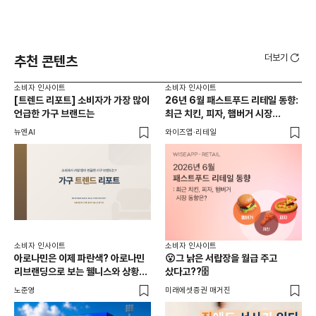
더보기
추천 콘텐츠
소비자 인사이트
소비자 인사이트
소비
[트렌드 리포트] 소비자가 가장 많이
26년 6월 패스트푸드 리테일 동향:
옷 
언급한 가구 브랜드는
최근 치킨, 피자, 햄버거 시장
유
동향은?
사람
뉴엔AI
와이즈앱·리테일
썸트
소비
소비자 인사이트
소비자 인사이트
연
아로나민은 이제 파란색? 아로나민
😮그 낡은 서랍장을 월급 주고
연
리브랜딩으로 보는 웰니스와 상황
샀다고??🗄️
최적화 전략
노준
노준영
미래에셋증권 매거진