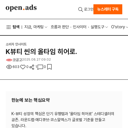
뉴스레터 구독
로그인
탐색
지금, 마케팅
흐름과 판단
인사이터
실행도구
O'story
소비자 인사이트
K뷰티 씬의 올타임 히어로.
코공고
2025.08.27 09:02
603
0
1
0
한눈에 보는 핵심요약
K-뷰티 성장의 핵심은 단기 유행템과 ‘올타임 히어로’ 스테디셀러의
공존. 라운드랩·메디큐브·코스알엑스가 글로벌 기준을 만들고