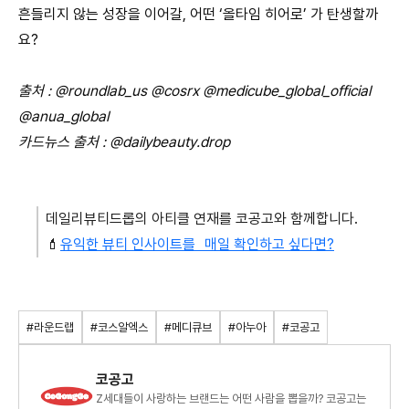
흔들리지 않는 성장을 이어갈, 어떤 ‘올타임 히어로’ 가 탄생할까
요?
출처 : @roundlab_us @cosrx @medicube_global_official
@anua_global
카드뉴스 출처 : @dailybeauty.drop
데일리뷰티드롭의 아티클 연재를
코공고와
함께합니다.
💄
유익한 뷰티 인사이트를 매일 확인하고 싶다면?
#라운드랩
#코스알엑스
#메디큐브
#아누아
#코공고
코공고
Z세대들이 사랑하는 브랜드는 어떤 사람을 뽑을까? 코공고는