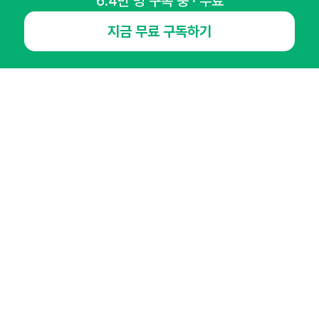
6.4만 명 구독 중 · 무료
뉴스레터 구독하기
지금 무료 구독하기
NHN AD
오픈애즈란
공지사항
제휴문의
인사이터 신청
뉴스레터
광고안내
경기도 성남시 분당구 대왕판교로645번길 16
대표 : 심도섭
사업자등록번호 : 144-81-27690(
사업자정보확인
)
통신판매업신고번호 : 2014-경기성남-1023
호스팅서비스사업자 : 오픈애즈
서비스•광고 문의 :
1800-2198
이메일 :
openads@openads.co.kr
이용약관
개인정보처리방침