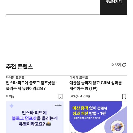
댓글남기기
더보기
추천 콘텐츠
마케팅 트렌드
마케팅 트렌드
마케
인스타 피드에 블로그 덤프샷을
예산을 늘리지 않고 CRM 성과를
SE
올리는 게 유행이라고요?
개선하는 법 (1편)
달
피처링
DXE(디엑스이)
큐샵 