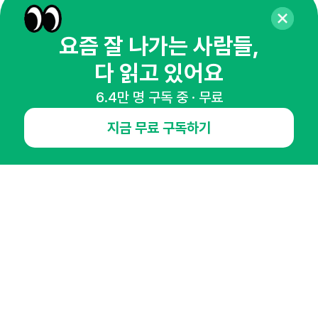
요즘 잘 나가는 사람들,
매주 화요일 아침,
다 읽고 있어요
마케팅 감각을 깨워 드릴게요!
65,043명의 마케터를 성장시키는 뉴스레터
6.4만 명 구독 중 · 무료
뉴스레터 구독하기
지금 무료 구독하기
NHN AD
오픈애즈란
공지사항
제휴문의
인사이터 신청
뉴스레터
광고안내
경기도 성남시 분당구 대왕판교로645번길 16
대표 : 심도섭
사업자등록번호 : 144-81-27690(
사업자정보확인
)