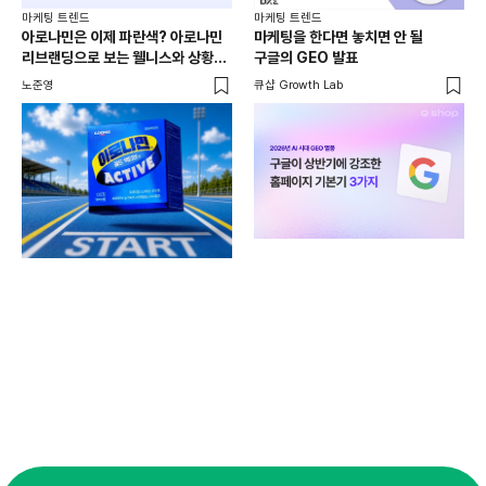
마케팅 트렌드
마케팅 트렌드
아로나민은 이제 파란색? 아로나민
마케팅을 한다면 놓치면 안 될
마케
리브랜딩으로 보는 웰니스와 상황
구글의 GEO 발표
20
최적화 전략
리
노준영
큐샵 Growth Lab
재
크리