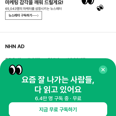
마케팅 감각을 깨워 드릴게요!
65,043명의 마케터를 성장시키는 뉴스레터
뉴스레터 구독하기
NHN AD
오픈애즈란
공지사항
제휴문의
인사이터 신청
뉴스레터
광고안내
요즘 잘 나가는 사람들,
경기도 성남시 분당구 대왕판교로645번길 16
대표 : 심도섭
사업자등록번호 : 144-81-27690(
사업자정보확인
)
다 읽고 있어요
통신판매업신고번호 : 2014-경기성남-1023
6.4만 명 구독 중 · 무료
호스팅서비스사업자 : 오픈애즈
서비스•광고 문의 :
1800-2198
지금 무료 구독하기
이메일 :
openads@openads.co.kr