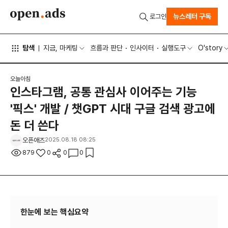
뉴스레터 구독
로그인
탐색
지금, 마케팅
흐름과 판단
인사이터
실행도구
O'story
오늘아침
인스타그램, 공통 관심사 이어주는 기능
'픽스' 개발 / 챗GPT 시대 구글 검색 광고에
돈 더 쓴다
오픈애즈
2025.08.18 08:25
879
0
0
0
한눈에 보는 핵심요약