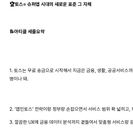
🏆
토스
=
슈퍼앱
시대의
새로운
표준
그
자체
📝
아티클
세줄요약
1.
토스는
무료
송금으로
시작해서
지금은
금융
,
생활
,
공공서비스까
명이나
돼.
2. ‘
앱인토스
’
전략이랑
정부랑
손잡으면서
서비스
범위
확
넓히고
,
3.
깔끔한
UX에
금융
데이터
분석까지
곁들여서
맞춤형
서비스랑