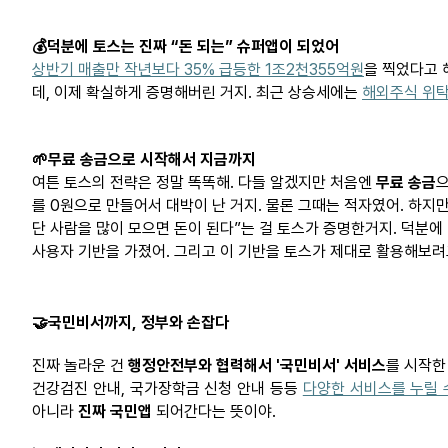
💰
덕분에
토스는
진짜
“돈
되는
”
슈퍼앱이
되었어
상반기 매출만 작년보다 35% 급등한 1조2천355억원
을 찍었다고 해
데, 이제 확실하게 증명해버린 거지. 최근 상승세에는
해외주식 위
🌱
무료
송금으로
시작해서
지금까지
여튼
토스의 전략은 정말 똑똑해. 다들 알겠지만 처음엔
무료 송금
를 0원으로 만들어서 대박이 난 거지. 물론 그때는 적자였어. 하지만
단 사람을 많이 모으면 돈이
된다”는
걸 토스가
증명한거지
. 덕분에
사용자 기반을 가졌어. 그리고 이 기반을 토스가 제대로 활용해보
🤝
국민비서까지
,
정부와
손잡다
진짜 놀라운 건
행정안전부와 협력해서 '국민비서' 서비스
를 시작한
건강검진 안내, 국가장학금 신청 안내 등등
다양한 서비스를 누릴 
아니라
진짜
국민앱
되어간다는 뜻이야.