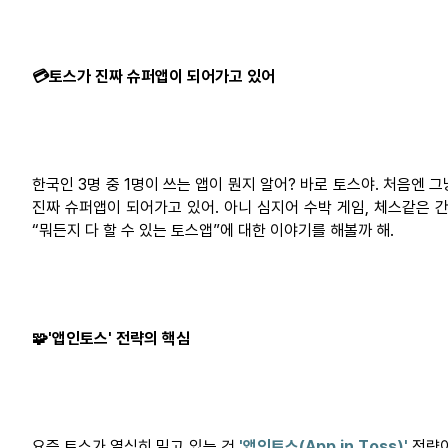
💳
토스가
진짜
슈퍼앱이
되어가고
있어
한국인 3명 중 1명이 쓰는 앱이
뭔지
알어
? 바로 토스야. 처음엔 
진짜
슈퍼앱이
되어가고 있어. 아니 심지어 수박 게임,
체스같은
간
“뭐든지 다 할 수 있는
토스앱”에
대한 이야기를 해볼까 해.
🧩'
앱인토스
'
전략의
핵심
요즘 토스가 열심히 밀고 있는 건
'앱인토스(App in Toss)'
전략이