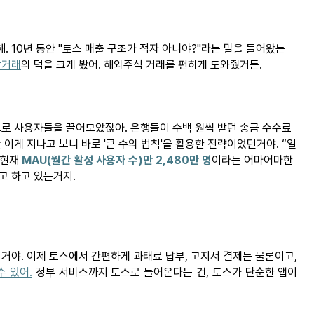
. 10년 동안 "토스 매출 구조가 적자
아니야?"라는
말을 들어왔는
탁거래
의 덕을 크게 봤어. 해외주식 거래를 편하게 도와줬거든.
으로 사용자들을
끌어모았잖아
. 은행들이 수백 원씩 받던 송금 수수료
 이게 지나고 보니 바로 '큰 수의
법칙'을
활용한
전략이었던거야
. “일
 현재
MAU(월간 활성 사용자 수)만 2,480만 명
이라는 어마어마한
려고 하고
있는거지
.
 거야. 이제 토스에서 간편하게 과태료 납부, 고지서 결제는 물론이고,
수 있어.
정부 서비스까지 토스로 들어온다는 건, 토스가 단순한 앱이