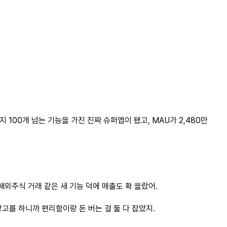
지
100개
넘는
기능을
가진
진짜
슈퍼앱이
됐고
,
MAU가
2,480만
해외주식
거래
같은
새
기능
덕에
매출도
확
올랐어
.
광고를
하니까
편리함이랑
돈
버는
걸 둘 다
잡았지
.