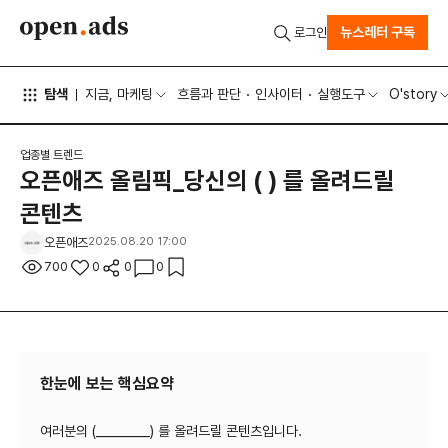
뉴스레터 구독
로그인
탐색
지금, 마케팅
흐름과 판단
인사이터
실행도구
O'story
업종별 트렌드
오픈애즈 올림픽_당신의 ( ) 를 올려드릴
콘텐츠
오픈애즈
2025.08.20 17:00
700
0
0
0
한눈에 보는 핵심요약