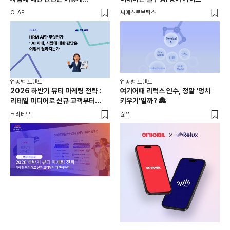
달라지는가
CLAP
씨메스로보틱스
피처
업종별 트렌드
업종별 트렌드
업종
2026 하반기 뷰티 마케팅 전략 :
여기어때 리럭스 인수, 정말 '덩치
신
리테일 미디어로 신규 고객부터
키우기'일까? 🏯
가이
재구매까지
크리테오
쥰쓰
CL