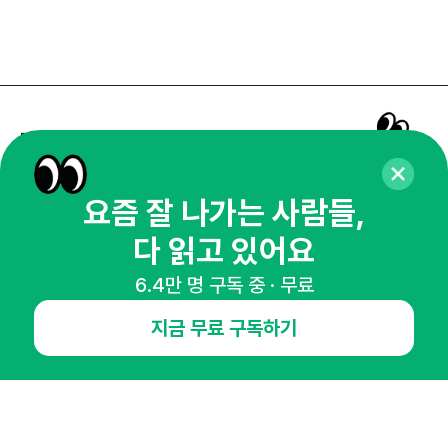
매주 화요일 아침,
마케팅 감각을 깨워 드릴게요!
65,043명의 마케터를 성장시키는 뉴스레터
요즘 잘 나가는 사람들,
뉴스레터 구독하기
다 읽고 있어요
6.4만 명 구독 중 · 무료
지금 무료 구독하기
NHN AD
오픈애즈란
공지사항
제휴문의
인사이터 신청
뉴스레터
광고안내