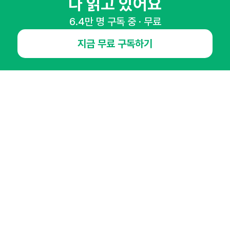
다 읽고 있어요
마케팅 감각을 깨워 드릴게요!
65,043명의 마케터를 성장시키는 뉴스레터
6.4만 명 구독 중 · 무료
뉴스레터 구독하기
지금 무료 구독하기
NHN AD
오픈애즈란
공지사항
제휴문의
인사이터 신청
뉴스레터
광고안내
경기도 성남시 분당구 대왕판교로645번길 16
대표 : 심도섭
사업자등록번호 : 144-81-27690(
사업자정보확인
)
통신판매업신고번호 : 2014-경기성남-1023
호스팅서비스사업자 : 오픈애즈
서비스•광고 문의 :
1800-2198
이메일 :
openads@openads.co.kr