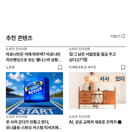
더보기
추천 콘텐츠
소비자 인사이트
소비자 인사이트
소비
아로나민은 이제 파란색? 아로나민
😮그 낡은 서랍장을 월급 주고
연
리브랜딩으로 보는 웰니스와 상황
샀다고??🗄️
연
최적화 전략
노준영
미래에셋증권 매거진
노준
소비자 인사이트
소비자 인사이트
옷 사러 갔다가 만들고 왔다,
AI, 공공 교육의 새로운 조력자 🏫
소비
유니클로·스파오 커스텀 티셔츠에
26