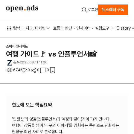
뉴스레터 구독
로그인
탐색
지금, 마케팅
흐름과 판단
인사이터
실행도구
O'story
소비자 인사이트
여행 가이드🚩 vs 인플루언서📸
쥰쓰
2025.08.11 11:00
674
0
0
0
한눈에 보는 핵심요약
‘인생샷’의 영감(인플루언서)과 여정의 깊이(가이드)가 만나다.
여행이 상품을 넘어 ‘누구의 이야기’를 경험하는 콘텐츠로 진화하는