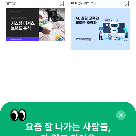
사람들이 줄 서는 진짜 이유는?
썸트렌드
KPR 인사이트 트리
전
와이
요즘 잘 나가는 사람들,
매주 화요일 아침,