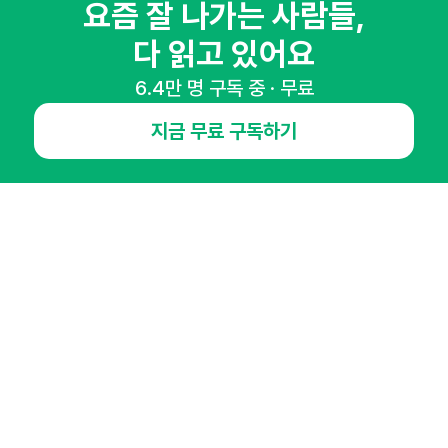
요즘 잘 나가는 사람들,
다 읽고 있어요
6.4만 명 구독 중 · 무료
NHN AD
지금 무료 구독하기
오픈애즈란
공지사항
제휴문의
인사이터 신청
뉴스레터
광고안내
경기도 성남시 분당구 대왕판교로645번길 16
대표 : 심도섭
사업자등록번호 : 144-81-27690(
사업자정보확인
)
통신판매업신고번호 : 2014-경기성남-1023
호스팅서비스사업자 : 오픈애즈
서비스•광고 문의 :
1800-2198
이메일 :
openads@openads.co.kr
이용약관
개인정보처리방침
instagram
thread
kakaotalk