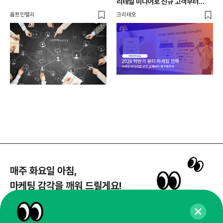
리테일 미디어로 신규 고객부터
GE
재구매까지
옵트인텔리
크리테오
매주 화요일 아침,
마케팅 감각을 깨워 드릴게요!
65,043명의 마케터를 성장시키는 뉴스레터
뉴스레터 구독하기