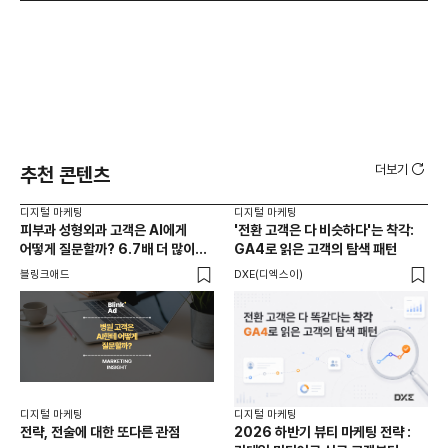
더보기
추천 콘텐츠
디지털 마케팅
디지털 마케팅
디지
피부과 성형외과 고객은 AI에게
'전환 고객은 다 비슷하다'는 착각:
대화
어떻게 질문할까? 6.7배 더 많이
GA4로 읽은 고객의 탐색 패턴
자연
묻는 질문은?
블링크애드
DXE(디엑스이)
GE
디지
디지털 마케팅
디지털 마케팅
AI
전략, 전술에 대한 또다른 관점
2026 하반기 뷰티 마케팅 전략 :
방