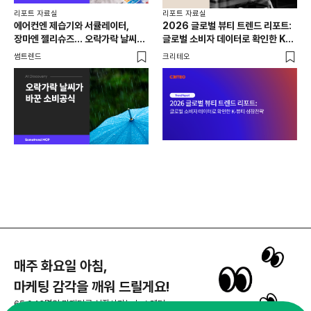
리포
리포트 자료실
리포트 자료실
빵을
에어컨엔 제습기와 서큘레이터,
2026 글로벌 뷰티 트렌드 리포트:
빵지
장마엔 젤리슈즈... 오락가락 날씨가
글로벌 소비자 데이터로 확인한 K-
트
바꿔놓은 2026년 여름 소비 공식
뷰티 성장전략
썸트
썸트렌드
크리테오
매주 화요일 아침,
마케팅 감각을 깨워 드릴게요!
65,043명의 마케터를 성장시키는 뉴스레터