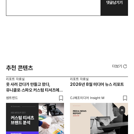
댓글남기기
더보기
추천 콘텐츠
리포트 자료실
리포트 자료실
리포
옷 사러 갔다가 만들고 왔다,
2026년 8월 미디어 뉴스 리포트
헬
유니클로·스파오 커스텀 티셔츠에
메
사람들이 줄 서는 진짜 이유는?
뷰티
썸트렌드
CJ메조미디어 Insight M
썸트
열