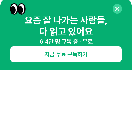
뉴스레터 구독하기
요즘 잘 나가는 사람들,
다 읽고 있어요
NHN AD
6.4만 명 구독 중 · 무료
지금 무료 구독하기
오픈애즈란
공지사항
제휴문의
인사이터 신청
뉴스레터
광고안내
경기도 성남시 분당구 대왕판교로645번길 16
대표 : 심도섭
사업자등록번호 : 144-81-27690(
사업자정보확인
)
통신판매업신고번호 : 2014-경기성남-1023
호스팅서비스사업자 : 오픈애즈
서비스•광고 문의 :
1800-2198
이메일 :
openads@openads.co.kr
이용약관
개인정보처리방침