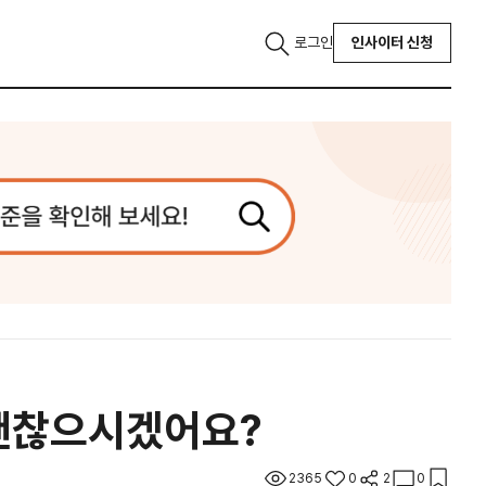
로그인
인사이터 신청
..괜찮으시겠어요?
2365
0
2
0