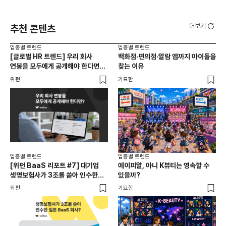
더보기
추천 콘텐츠
업종별 트렌드
업종별 트렌드
업종
[글로벌 HR 트렌드] 우리 회사
백화점·편의점·알람 앱까지 아이돌을
드라
연봉을 모두에게 공개해야 한다면? |
찾는 이유
진
급여 투명성 법, 해외 사례, 연봉
위펀
기묘한
기묘
공개, 채용 공고
업종별 트렌드
업종별 트렌드
업종
[위펀 BaaS 리포트 #7] 대기업
에이피알, 아니 K뷰티는 영속할 수
민음
생명보험사가 3조를 쏟아 인수한
있을까?
달
일본 BaaS 회사의 정체는?
위펀
기묘한
기묘