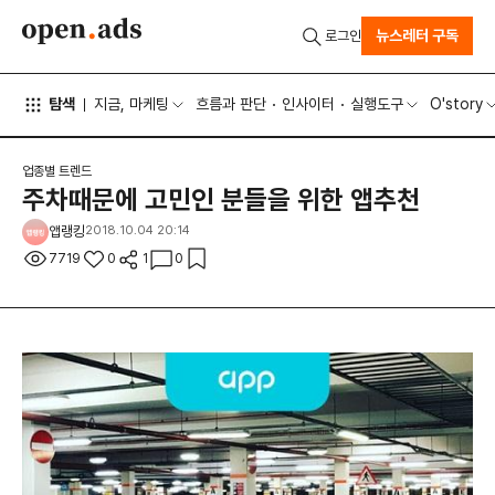
뉴스레터 구독
로그인
탐색
지금, 마케팅
흐름과 판단
인사이터
실행도구
O'story
업종별 트렌드
주차때문에 고민인 분들을 위한 앱추천
앱랭킹
2018.10.04 20:14
7719
0
1
0