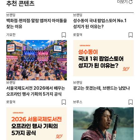
더보기
추천 콘텐츠
브랜딩
브랜딩
브랜
백화점·편의점·알람 앱까지 아이돌을
성수동이 국내 팝업스토어 No.1
10
찾는 이유
성지가 된 이유는?
마
기묘한
로컬덕
플랜
브랜딩
브랜딩
서울국제도서전 2026에서 배우는
광고는 웃겼는데, 브랜드는 남았나
오프라인 행사 기획의 5가지 공식
로컬덕
브루스
브랜
매년
주민
기
로컬